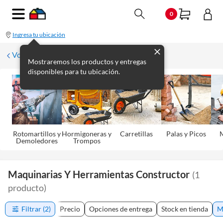
0
Ingresa tu ubicación
Volver
Mostraremos los productos y entregas
disponibles para tu ubicación.
Rotomartillos y
Hormigoneras y
Carretillas
Palas y Picos
M
Demoledores
Trompos
Maquinarias Y Herramientas Constructor
(
1
producto
)
Filtrar
(2)
Precio
Opciones de entrega
Stock en tienda
M