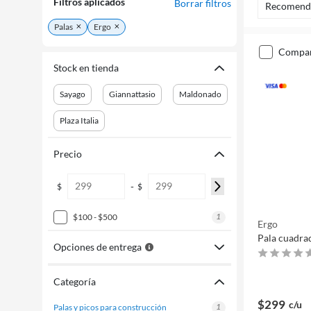
Filtros aplicados
Borrar filtros
Recomend
Palas
Ergo
compa
Stock en tienda
Sayago
Giannattasio
Maldonado
Plaza Italia
Precio
-
$
$
1
$100 - $500
Ergo
Pala cuadra
Opciones de entrega
Categoría
$299
c/u
1
palas y picos para construcción