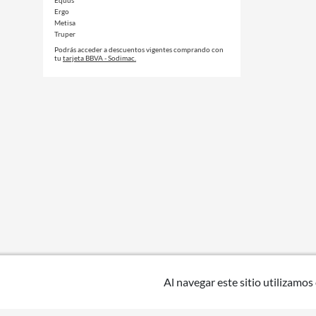
Equus
Ergo
Metisa
Truper
Podrás acceder a descuentos vigentes comprando con
tu
tarjeta BBVA - Sodimac.
Al navegar este sitio utilizamos