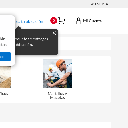
ASESOR
IA
Mi Cuenta
0
Ingresa tu ubicación
bir
s los productos y entregas
tos.
 para tu ubicación.
do
Picos
Martillos y
Macetas