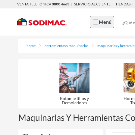
VENTA TELEFÓNICA
0800 4663
|
SERVICIO AL CLIENTE
|
TIENDAS
|
Menú
home
herramientas y maquinarias
maquinarias y herramie
Rotomartillos y
Hormi
Demoledores
Tr
Maquinarias Y Herramientas Co