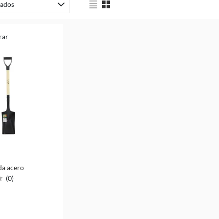
ados
rar
da acero
(
0
)