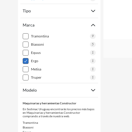
Tipo
Marca
9
tramontina
5
biassoni
1
equus
1
ergo
1
metisa
1
truper
Modelo
Maquinarias y herramientas Constructor
En Sodimac Uruguay encontrarás los precios más bajos
en Maquinarias y herramientas Constructor
comprando a través de nuestra web.
Tramontina
Biassoni