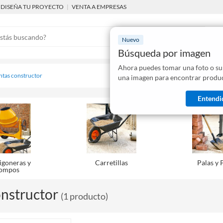
DISEÑA TU PROYECTO
|
VENTA A EMPRESAS
Nuevo
Búsqueda por imagen
Ahora puedes tomar una foto o su
Mostraremo
ntas constructor
una imagen para encontrar produc
disponibles
Entendi
goneras y
Carretillas
Palas y 
ompos
nstructor
(
1
producto
)