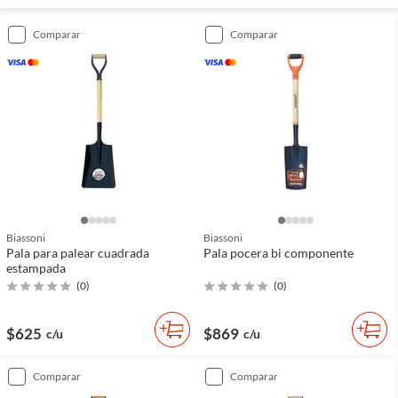
comparar
comparar
Biassoni
Biassoni
Pala para palear cuadrada
Pala pocera bi componente
estampada
(
0
)
(
0
)
$625
$869
c/u
c/u
comparar
comparar