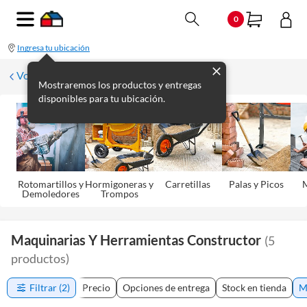
0
Ingresa tu ubicación
Volver
Mostraremos los productos y entregas
disponibles para tu ubicación.
Rotomartillos y
Hormigoneras y
Carretillas
Palas y Picos
M
Demoledores
Trompos
Maquinarias Y Herramientas Constructor
(
5
productos
)
Filtrar
(2)
Precio
Opciones de entrega
Stock en tienda
M