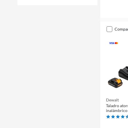
compa
Dewalt
Taladro ator
inalámbric