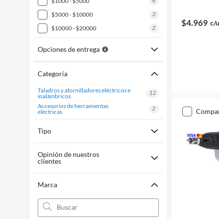
6
$1000 - $5000
3
$5000 - $10000
$4.969
c/
2
$10000 - $20000
Opciones de entrega
Categoría
taladros y atornilladores eléctricos e
12
inalámbricos
accesorios de herramientas
2
compa
eléctricas
Tipo
Opinión de nuestros
clientes
Marca