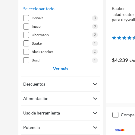
Bauker
Seleccionar todo
Taladro ator
3
dewalt
para drywal
3
ingco
2
ubermann
1
bauker
1
black+decker
$4.239
1
c/
bosch
Ver más
Descuentos
Alimentación
Uso de herramienta
compa
Potencia