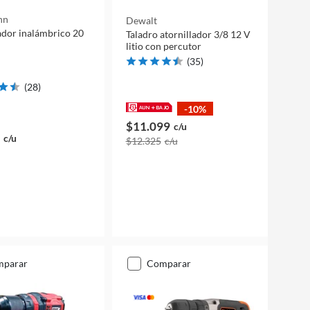
nn
Dewalt
ador inalámbrico 20
Taladro atornillador 3/8 12 V
litio con percutor
(
35
)
(
28
)
-10%
$11.099
c/u
c/u
$12.325
c/u
mparar
comparar