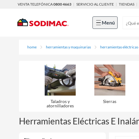
VENTA TELEFÓNICA
0800 4663
|
SERVICIO AL CLIENTE
|
TIENDAS
|
Menú
home
herramientas y maquinarias
herramientas eléctricas
Taladros y
Sierras
atornilladores
Herramientas Eléctricas E Inalá