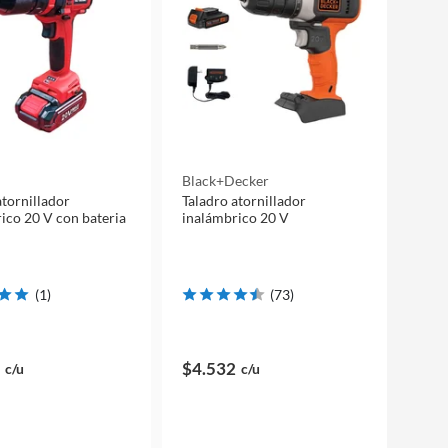
Black+decker
atornillador
Taladro atornillador
ico 20 V con bateria
inalámbrico 20 V
(
1
)
(
73
)
$4.532
c/u
c/u