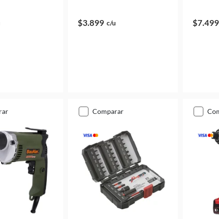
$3.899
$7.499
u
c/u
rar
comparar
co