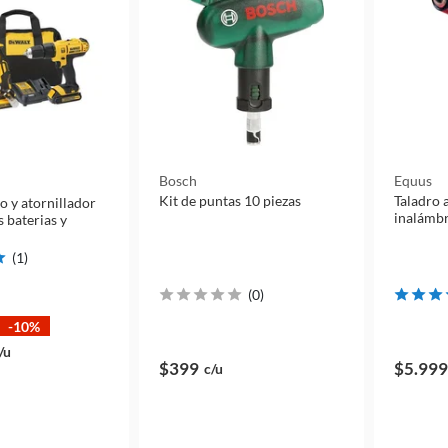
Bosch
Equus
Kit de puntas 10 piezas
Taladro 
ro y atornillador
inalámbr
 baterias y
(
1
)
(
0
)
-10%
/u
$399
$5.999
c/u