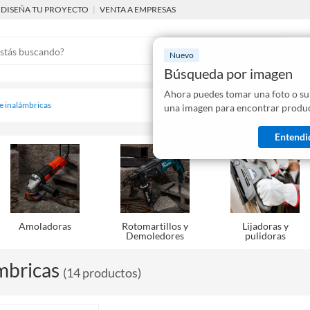
DISEÑA TU PROYECTO
|
VENTA A EMPRESAS
Nuevo
Búsqueda por imagen
Ahora puedes tomar una foto o su
Mostraremo
 e inalámbricas
una imagen para encontrar produc
disponibles
Entendi
Amoladoras
Rotomartillos y
Lijadoras y
Demoledores
pulidoras
mbricas
(
14
productos
)