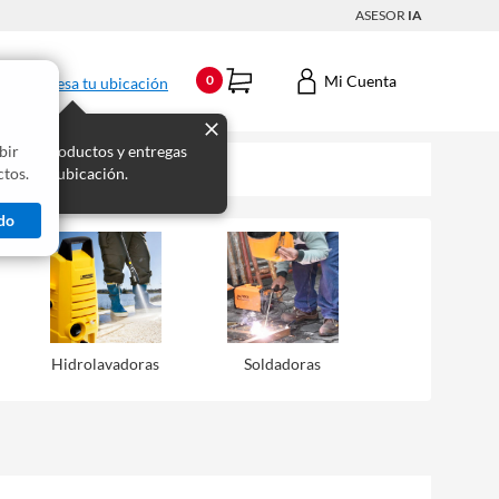
ASESOR
IA
Mi Cuenta
0
Ingresa tu ubicación
bir
s los productos y entregas
tos.
 para tu ubicación.
do
Hidrolavadoras
Soldadoras