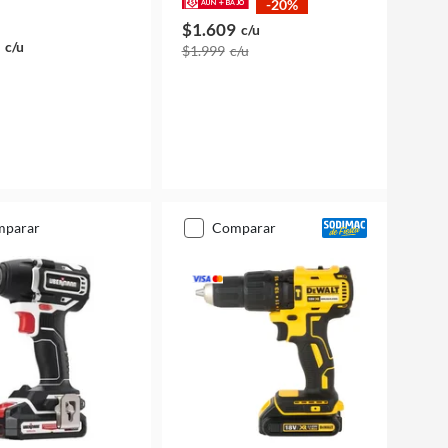
-20%
$1.609
c/u
c/u
$1.999
c/u
mparar
comparar