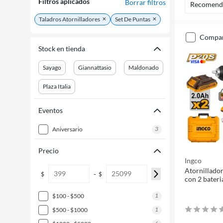
Filtros aplicados
Borrar filtros
Recomend
Taladros Atornilladores
Set De Puntas
compa
Stock en tienda
Sayago
Giannattasio
Maldonado
Plaza Italia
Eventos
3
aniversario
Precio
Ingco
Atornillado
-
$
$
con 2 bateri
1
$100 - $500
1
$500 - $1000