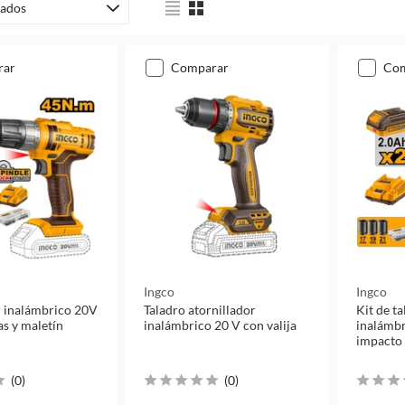
ados
rar
comparar
co
Ingco
Ingco
r inalámbrico 20V
Taladro atornillador
Kit de t
as y maletín
inalámbrico 20 V con valija
inalámbr
impacto 
(
0
)
(
0
)