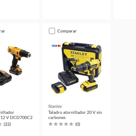
rar
comparar
Stanley
nillador
Taladro atornillador 20 V sin
o 12 V DCD700C2
carbones
(
22
)
(
0
)