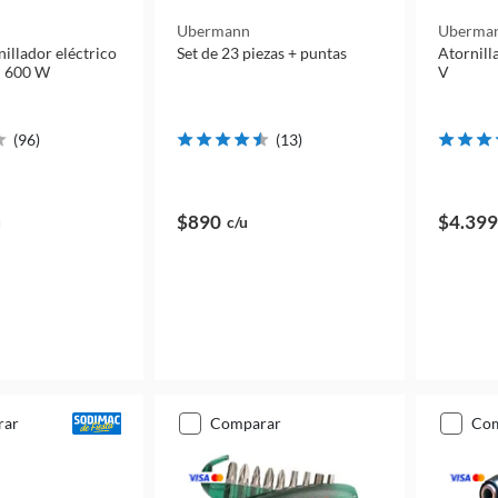
Ubermann
Uberma
nillador eléctrico
Set de 23 piezas + puntas
Atornill
l 600 W
V
(
96
)
(
13
)
$890
$4.399
u
c/u
rar
comparar
co