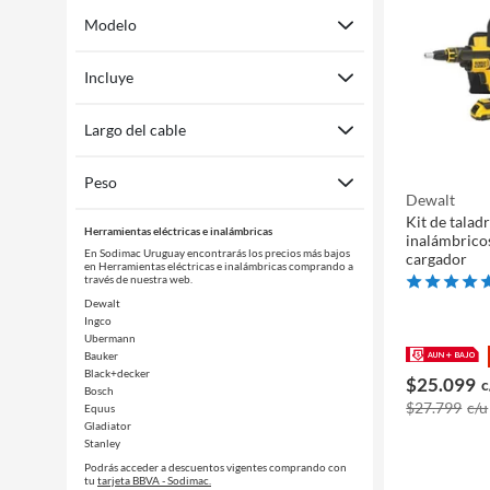
Modelo
Incluye
Largo del cable
Peso
Dewalt
Kit de talad
Herramientas eléctricas e inalámbricas
inalámbricos
En Sodimac Uruguay encontrarás los precios más bajos
cargador
en Herramientas eléctricas e inalámbricas comprando a
través de nuestra web.
Dewalt
Ingco
Ubermann
Bauker
Black+decker
$25.099
c
Bosch
$27.799
c/u
Equus
Gladiator
Stanley
Podrás acceder a descuentos vigentes comprando con
tu
tarjeta BBVA - Sodimac.