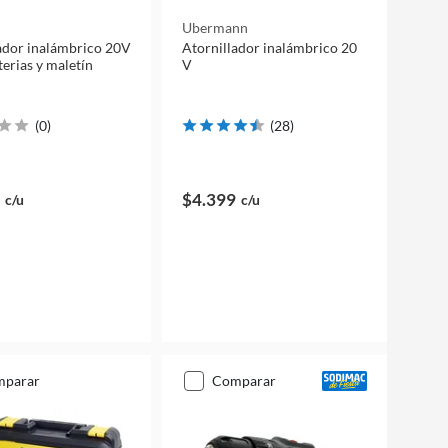
Ubermann
ador inalámbrico 20V
Atornillador inalámbrico 20
terias y maletín
V
(
0
)
(
28
)
$4.399
c/u
c/u
mparar
comparar