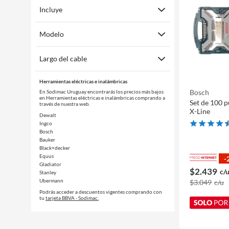
Incluye
Modelo
Largo del cable
Herramientas eléctricas e inalámbricas
Bosch
En Sodimac Uruguay encontrarás los precios más bajos
en Herramientas eléctricas e inalámbricas comprando a
Set de 100 
través de nuestra web.
X-Line
Dewalt
Ingco
Bosch
Bauker
Black+decker
Equus
-
Gladiator
$2.439
c/
Stanley
Ubermann
$3.049
c/u
Podrás acceder a descuentos vigentes comprando con
tu
tarjeta BBVA - Sodimac.