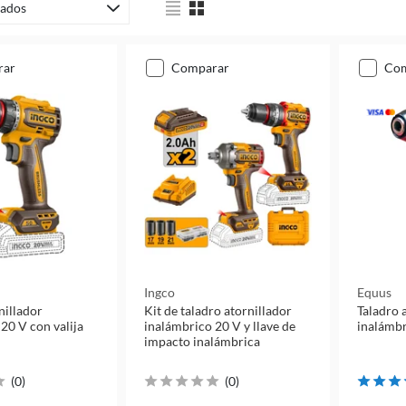
ados
rar
comparar
co
Ingco
Equus
nillador
Kit de taladro atornillador
Taladro 
20 V con valija
inalámbrico 20 V y llave de
inalámbr
impacto inalámbrica
(
0
)
(
0
)