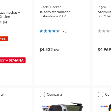
Black+decker
Ingco
Taladro atornillador
Atornill
ezas mechas y
inalámbrico 20 V
con 2 ba
 X-Line
(
6
)
(
73
)
20%
$4.532
$4.969
c/u
rar
comparar
co