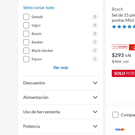
Seleccionar todo
Bosch
Set de 15 pi
3
dewalt
puntas Mini
3
ingco
2
bosch
1
bauker
-
1
black+decker
$293
c/u
1
equus
$366
c/u
Ver más
Descuentos
Alimentación
Uso de herramienta
compa
Potencia