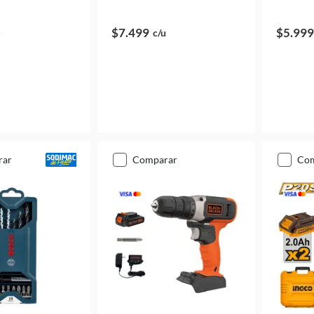
$7.499
$5.999
u
c/u
rar
comparar
co