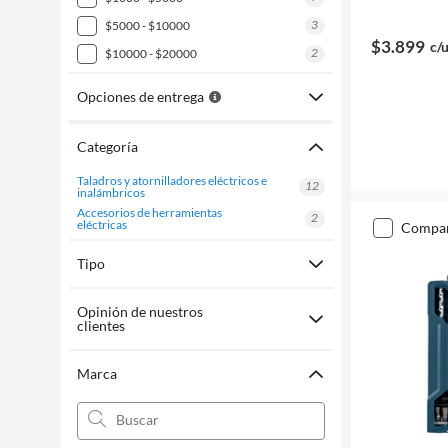
3
$5000 - $10000
$3.899
c/
2
$10000 - $20000
Opciones de entrega
Categoría
taladros y atornilladores eléctricos e
12
inalámbricos
accesorios de herramientas
2
eléctricas
compa
Tipo
Opinión de nuestros
clientes
Marca