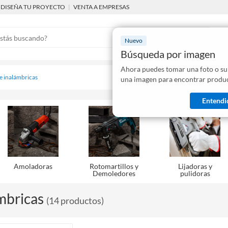
DISEÑA TU PROYECTO
|
VENTA A EMPRESAS
Nuevo
Búsqueda por imagen
Ahora puedes tomar una foto o su
Mostraremo
 e inalámbricas
una imagen para encontrar produc
disponibles
Entendi
Amoladoras
Rotomartillos y
Lijadoras y
Demoledores
pulidoras
mbricas
(
14
productos
)