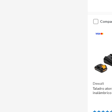
compa
Dewalt
Taladro ator
inalámbric