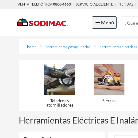
VENTA TELEFÓNICA
0800 4663
|
SERVICIO AL CLIENTE
|
TIENDAS
|
Menú
home
herramientas y maquinarias
herramientas eléctricas
Taladros y
Sierras
atornilladores
Herramientas Eléctricas E Inalá