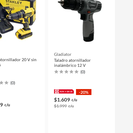
Gladiator
atornillador 20 V sin
Taladro atornillador
s
inalámbrico 12 V
(
0
)
(
0
)
-20%
$1.609
c/u
99
c/u
$1.999
c/u