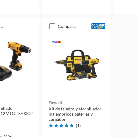
rar
comparar
Dewalt
nillador
Kit de taladro y atornillador
o 12 V DCD700C2
inalámbricos baterias y
cargador
(
1
)
(
22
)