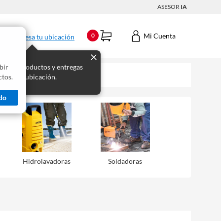
ASESOR
IA
Mi Cuenta
0
Ingresa tu ubicación
bir
s los productos y entregas
tos.
 para tu ubicación.
do
Hidrolavadoras
Soldadoras