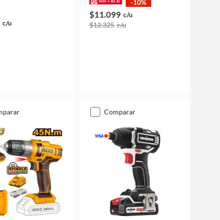
-10%
$11.099
c/u
c/u
$12.325
c/u
mparar
comparar