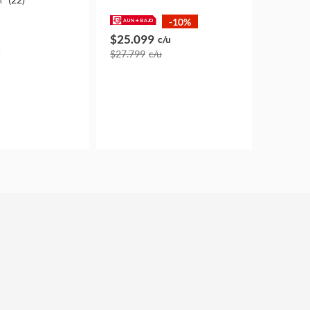
-10%
$25.099
c/u
u
$27.799
c/u