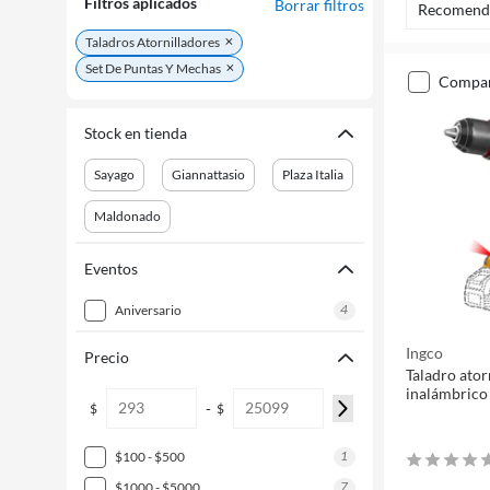
Filtros aplicados
Borrar filtros
Recomend
Taladros Atornilladores
Set De Puntas Y Mechas
compa
Stock en tienda
Sayago
Giannattasio
Plaza Italia
Maldonado
Eventos
4
aniversario
Ingco
Precio
Taladro ator
inalámbrico 
-
$
$
1
$100 - $500
7
$1000 - $5000