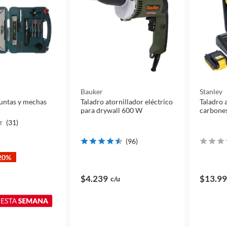
Bauker
Stanley
puntas y mechas
Taladro atornillador eléctrico
Taladro 
para drywall 600 W
carbone
(
31
)
(
96
)
20%
u
$4.239
$13.9
c/u