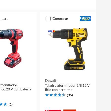
mparar
comparar
Dewalt
atornillador
Taladro atornillador 3/8 12 V
ico 20 V con bateria
litio con percutor
(
35
)
(
1
)