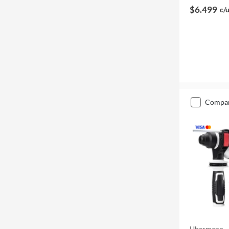
$6.499
c/
compa
Ubermann