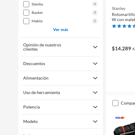
4
stanley
Stanley
3
bauker
Rotomartill
W con malet
2
makita
Ver más
Opinión de nuestros
$14.289
c
clientes
Descuentos
Alimentación
Uso de herramienta
compa
Potencia
Modelo