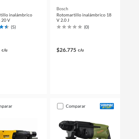
Bosch
illo inalámbrico
Rotomartillo inalámbrico 18
 20 V
V 2.0 J
(
5
)
(
0
)
$26.775
c/u
c/u
mparar
comparar