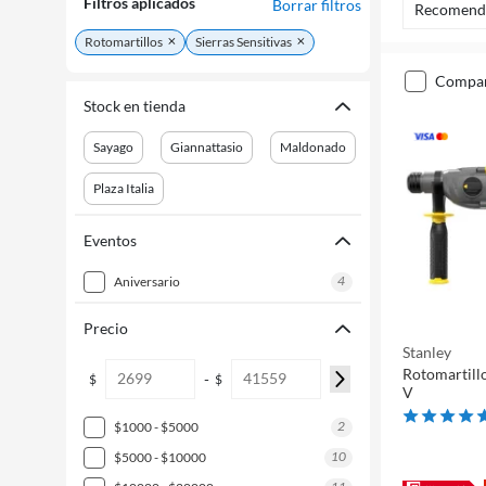
Filtros aplicados
Borrar filtros
Recomend
Rotomartillos
Sierras Sensitivas
compa
Stock en tienda
Sayago
Giannattasio
Maldonado
Plaza Italia
Eventos
4
aniversario
Precio
Stanley
Rotomartill
-
$
$
V
2
$1000 - $5000
10
$5000 - $10000