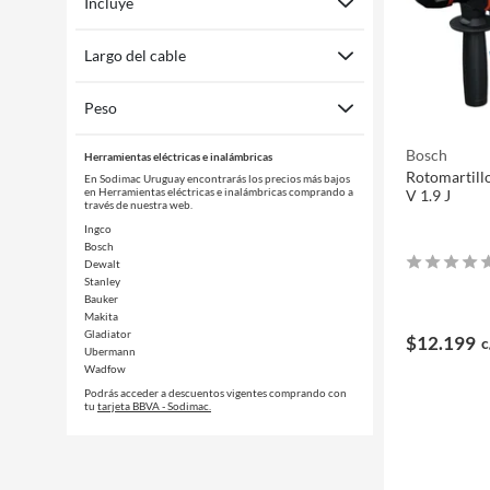
Incluye
Largo del cable
Peso
Bosch
Herramientas eléctricas e inalámbricas
Rotomartill
En Sodimac Uruguay encontrarás los precios más bajos
en Herramientas eléctricas e inalámbricas comprando a
V 1.9 J
través de nuestra web.
Ingco
Bosch
Dewalt
Stanley
Bauker
Makita
Gladiator
$12.199
c
Ubermann
Wadfow
Podrás acceder a descuentos vigentes comprando con
tu
tarjeta BBVA - Sodimac.