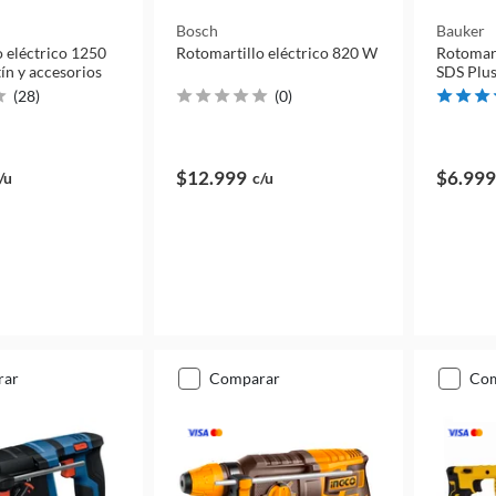
Bosch
Bauker
o eléctrico 1250
Rotomartillo eléctrico 820 W
Rotomart
ín y accesorios
SDS Plus
(
28
)
(
0
)
$12.999
$6.999
/u
c/u
rar
comparar
co