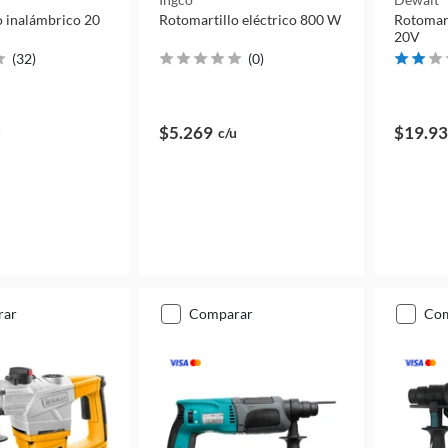
o inalámbrico 20
Rotomartillo eléctrico 800 W
Rotomartillo in
20V
(
32
)
(
0
)
$5.269
$19.9
u
c/u
rar
comparar
co