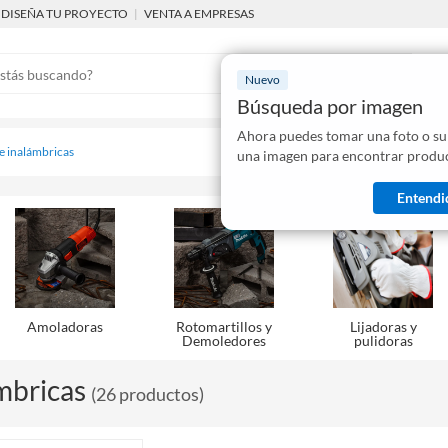
DISEÑA TU PROYECTO
|
VENTA A EMPRESAS
Nuevo
Búsqueda por imagen
Ahora puedes tomar una foto o su
Mostraremo
 e inalámbricas
una imagen para encontrar produc
disponibles
Entendi
Amoladoras
Rotomartillos y
Lijadoras y
Demoledores
pulidoras
mbricas
(
26
productos
)