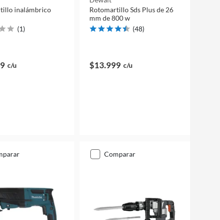
alámbrico
Rotomartillo Sds Plus de 26
mm de 800 w
(
1
)
(
48
)
39
$13.999
c/u
c/u
mparar
comparar