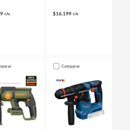
59
$16.199
c/u
c/u
mparar
comparar