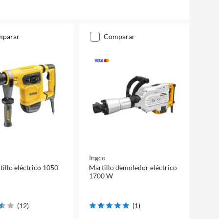
mparar
comparar
Ingco
illo eléctrico 1050
Martillo demoledor eléctrico
1700 W
(
12
)
(
1
)