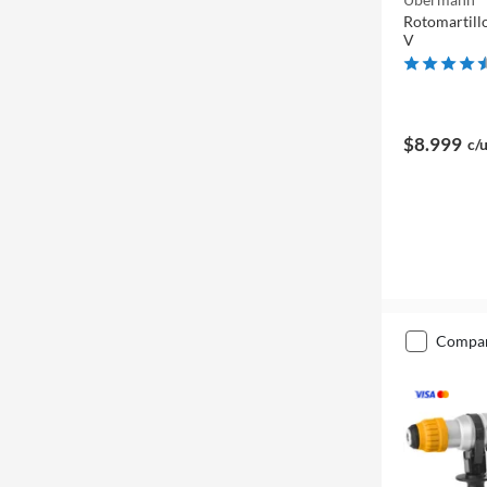
Rotomartill
V
$8.999
c/
compa