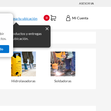
ASESOR
IA
Mi Cuenta
0
Ingresa tu ubicación
bir
s los productos y entregas
tos.
 para tu ubicación.
do
Hidrolavadoras
Soldadoras