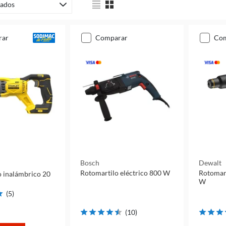
ados
rar
comparar
co
Bosch
Dewalt
Rotomartilo eléctrico 800 W
Rotomart
o inalámbrico 20
W
(
5
)
(
10
)