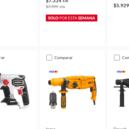
$7.314
c/u
$5.929
u
$7.999
c/u
rar
comparar
co
Ingco
Dewalt