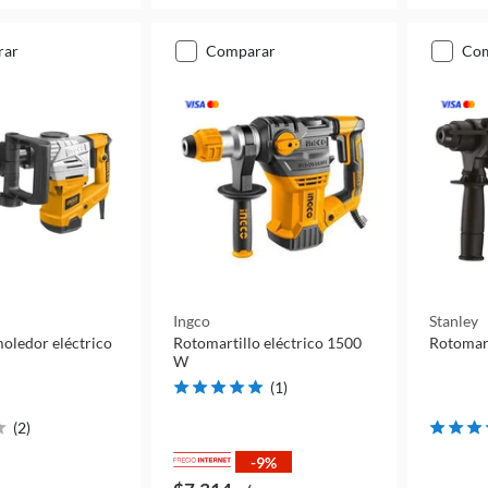
rar
comparar
co
Ingco
Stanley
moledor eléctrico
Rotomartillo eléctrico 1500
Rotomart
W
(
1
)
(
2
)
-9%