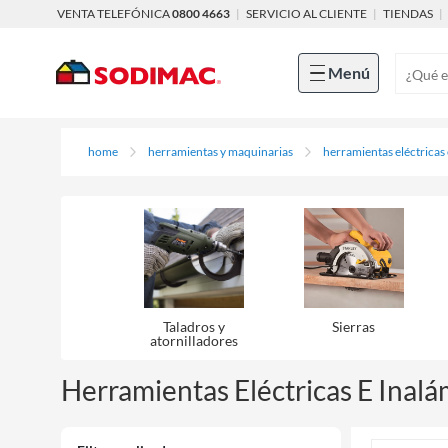
VENTA TELEFÓNICA
0800 4663
|
SERVICIO AL CLIENTE
|
TIENDAS
|
Menú
home
herramientas y maquinarias
herramientas eléctricas
Taladros y
Sierras
atornilladores
Herramientas Eléctricas E Inalá