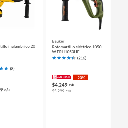
Bauker
ámbrico 20
Rotomartillo eléctrico 1050
W ERH1050HF
(
216
)
(
8
)
-20%
$4.249
c/u
99
c/u
$5.299
c/u