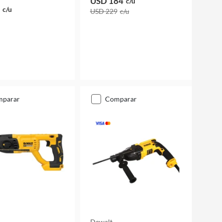
USD 184
c/u
c/u
USD 229
c/u
mparar
comparar
Dewalt