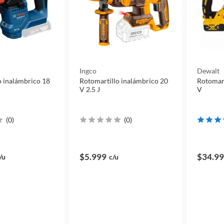
Ingco
Dewalt
o inalámbrico 18
Rotomartillo inalámbrico 20
Rotomartillo inal
V 2.5 J
V
(
0
)
(
0
)
$5.999
$34.9
/u
c/u