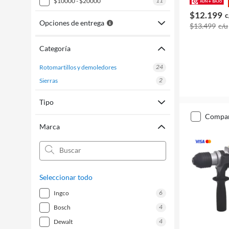
11
$10000 - $20000
$12.199
c
Opciones de entrega
$13.499
c/u
Categoría
24
rotomartillos y demoledores
2
sierras
Tipo
compa
Marca
Seleccionar todo
6
ingco
4
bosch
4
dewalt