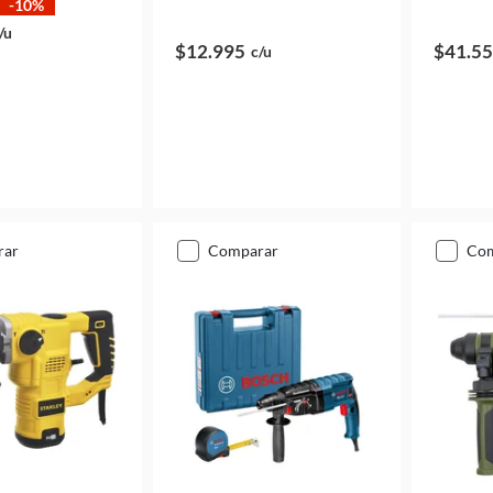
-10%
/u
$12.995
$41.5
c/u
rar
comparar
co