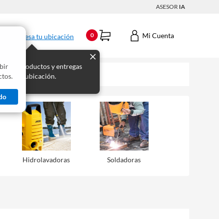
ASESOR
IA
Mi Cuenta
0
Ingresa tu ubicación
bir
s los productos y entregas
tos.
 para tu ubicación.
do
Hidrolavadoras
Soldadoras