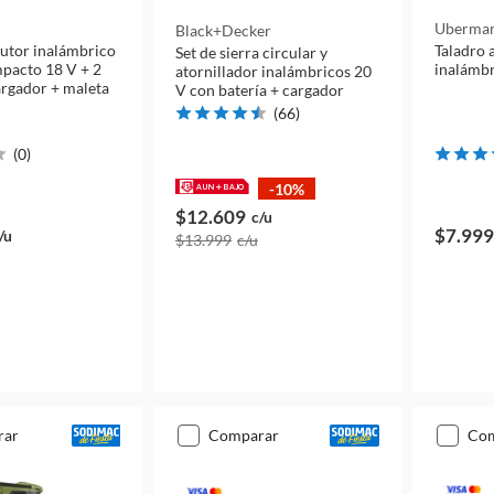
Uberma
Black+decker
cutor inalámbrico
Taladro 
Set de sierra circular y
mpacto 18 V + 2
inalámbr
atornillador inalámbricos 20
argador + maleta
V con batería + cargador
(
66
)
(
0
)
-10%
$12.609
c/u
$7.999
/u
$13.999
c/u
rar
comparar
co