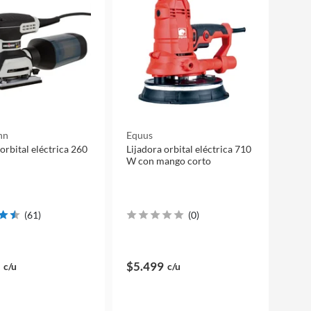
nn
Equus
orbital eléctrica 260
Lijadora orbital eléctrica 710
W con mango corto
(
61
)
(
0
)
$5.499
c/u
c/u