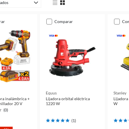
ados
rar
comparar
co
Equus
Stanley
ra inalámbrica +
Lijadora orbital eléctrica
Lijadora 
nillador 20 V
1220 W
W
(
0
)
(
1
)