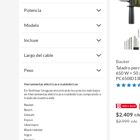
Potencia
Modelo
Incluye
Largo del cable
Bauker
Taladro perc
Peso
650 W + 50 
PC650ID13
Herramientas eléctricas e inalámbricas
En Sodimac Uruguay encontrarás los precios más bajos
en Herramientas eléctricas e inalámbricas comprando a
través de nuestra web.
Bauker
Bosch
$2.409
c/
Dewalt
Equus
$2.999
c/u
Ubermann
Black+decker
Ingco
Stanley