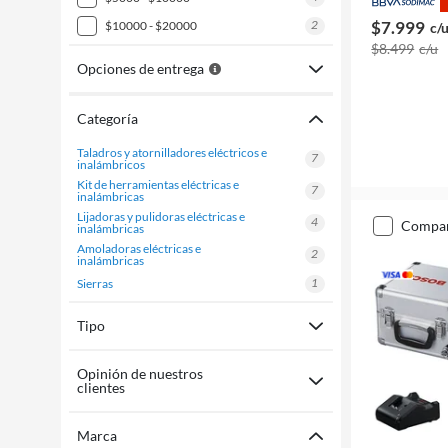
2
$7.999
$10000 - $20000
c/
$8.499
c/u
Opciones de entrega
Categoría
taladros y atornilladores eléctricos e
7
inalámbricos
kit de herramientas eléctricas e
7
inalámbricas
lijadoras y pulidoras eléctricas e
4
compa
inalámbricas
amoladoras eléctricas e
2
inalámbricas
1
sierras
Tipo
Opinión de nuestros
clientes
Marca