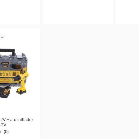
rar
12V + atornillador
 12V
(
0
)