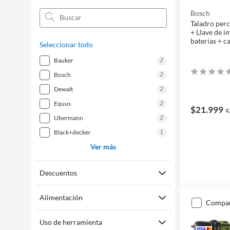
Bosch
Taladro per
+ Llave de i
baterías + c
Seleccionar todo
2
bauker
2
bosch
2
dewalt
2
equus
$21.999
c
2
ubermann
1
black+decker
Ver más
Descuentos
Alimentación
compa
Uso de herramienta