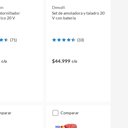
nn
Dewalt
atornillador
Set de amoladora y taladro 20
ico 20 V
V con batería
(
71
)
(
33
)
$44.999
c/u
c/u
mparar
comparar