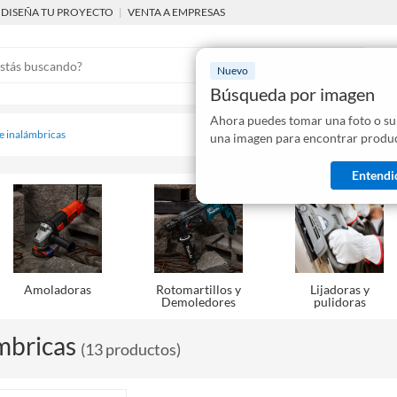
DISEÑA TU PROYECTO
|
VENTA A EMPRESAS
Nuevo
Búsqueda por imagen
Ahora puedes tomar una foto o su
Mostraremo
 e inalámbricas
una imagen para encontrar produc
disponibles
Entendi
Amoladoras
Rotomartillos y
Lijadoras y
Demoledores
pulidoras
mbricas
(
13
productos
)