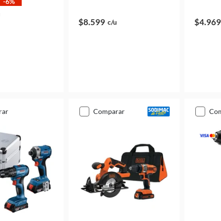
-6%
u
$8.599
$4.969
c/u
rar
comparar
co