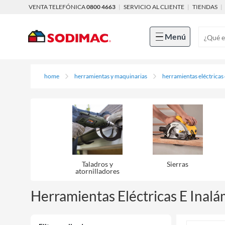
VENTA TELEFÓNICA
0800 4663
|
SERVICIO AL CLIENTE
|
TIENDAS
|
Menú
home
herramientas y maquinarias
herramientas eléctricas
Taladros y
Sierras
atornilladores
Herramientas Eléctricas E Inalá