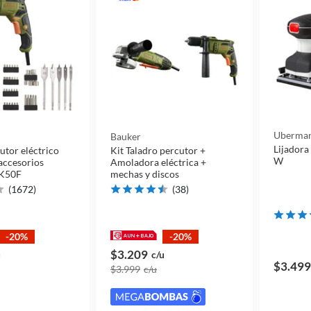
Uberma
Bauker
Lijadora 
utor eléctrico
Kit Taladro percutor +
W
accesorios
Amoladora eléctrica +
K50F
mechas y discos
(
1672
)
(
38
)
-20%
-20%
$3.209
u
c/u
$3.499
$3.999
c/u