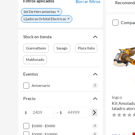
Filtros aplicados
Borrar filtros
Recomend
Set De Herramientas
Lijadoras Orbital Electricas
compa
Stock en tienda
Giannattasio
Sayago
Plaza Italia
Maldonado
Eventos
3
aniversario
Ingco
Precio
Kit Amolado
taladro ator
-
$
$
4
$1000 - $5000
4
$5000 - $10000