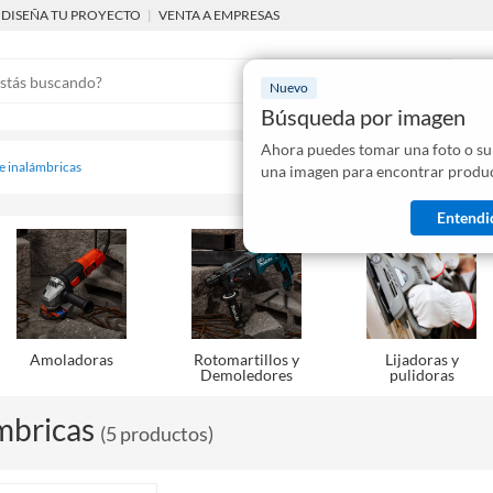
DISEÑA TU PROYECTO
|
VENTA A EMPRESAS
Nuevo
Búsqueda por imagen
Ahora puedes tomar una foto o su
Mostraremo
 e inalámbricas
una imagen para encontrar produc
disponibles
Entendi
Amoladoras
Rotomartillos y
Lijadoras y
Demoledores
pulidoras
mbricas
(
5
productos
)