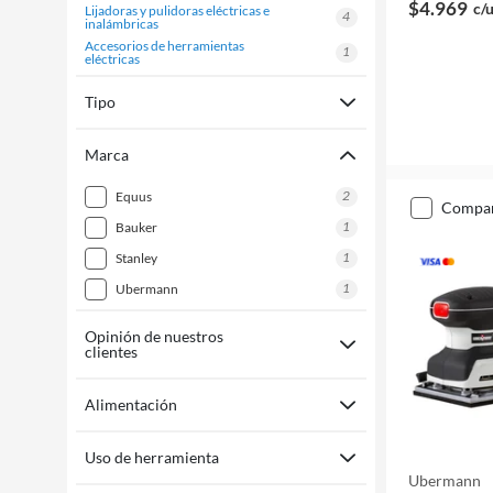
$4.969
c/
lijadoras y pulidoras eléctricas e
4
inalámbricas
accesorios de herramientas
1
eléctricas
Tipo
Marca
2
equus
compa
1
bauker
1
stanley
1
ubermann
Opinión de nuestros
clientes
Alimentación
Uso de herramienta
Ubermann