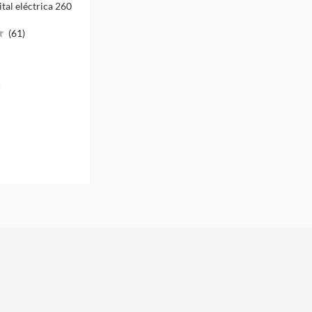
ital eléctrica 260
(
61
)
u