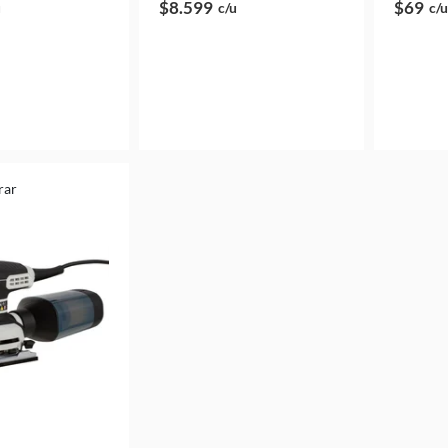
$8.599
$69
u
c/u
c/u
rar