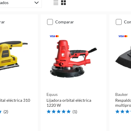
ados
rar
comparar
co
Equus
Bauker
ital eléctrica 310
Lijadora orbital eléctrica
Respaldo
1220 W
multipro
(
2
)
(
1
)