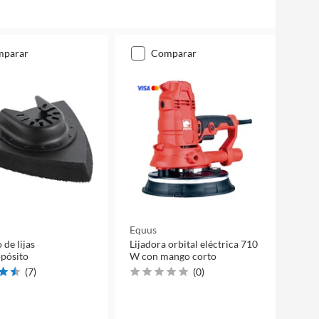
mparar
comparar
Equus
 de lijas
Lijadora orbital eléctrica 710
pósito
W con mango corto
(
7
)
(
0
)