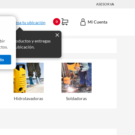
ASESOR
IA
Mi Cuenta
0
Ingresa tu ubicación
bir
s los productos y entregas
tos.
 para tu ubicación.
do
Hidrolavadoras
Soldadoras