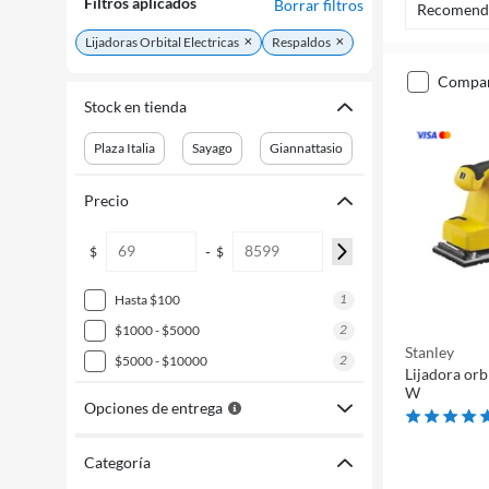
Filtros aplicados
Borrar filtros
Recomend
Lijadoras Orbital Electricas
Respaldos
compa
Stock en tienda
Plaza Italia
Sayago
Giannattasio
Precio
-
$
$
1
hasta $100
2
$1000 - $5000
Stanley
2
$5000 - $10000
Lijadora orb
W
Opciones de entrega
Categoría