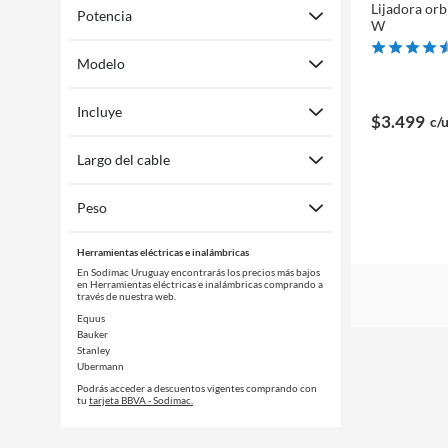
Lijadora orb
Potencia
W
Modelo
Incluye
$3.499
c/
Largo del cable
Peso
Herramientas eléctricas e inalámbricas
En Sodimac Uruguay encontrarás los precios más bajos
en Herramientas eléctricas e inalámbricas comprando a
través de nuestra web.
Equus
Bauker
Stanley
Ubermann
Podrás acceder a descuentos vigentes comprando con
tu
tarjeta BBVA - Sodimac.