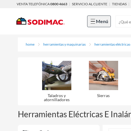
VENTA TELEFÓNICA
0800 4663
|
SERVICIO AL CLIENTE
|
TIENDAS
|
Menú
home
herramientas y maquinarias
herramientas eléctricas
Taladros y
Sierras
atornilladores
Herramientas Eléctricas E Inalá