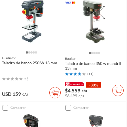
Gladiator
Bauker
Taladro de banco 250 W 13 mm
Taladro de banco 350 w mandril
13 mm
(
11
)
(
0
)
-30%
$4.559
c/u
USD 159
c/u
$6.499
c/u
comparar
comparar