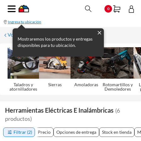
0
Ingresa tu ubicación
Volver
Mostraremos los productos y entregas
disponibles para tu ubicación.
Taladros y
Sierras
Amoladoras
Rotomartillos y
L
atornilladores
Demoledores
Herramientas Eléctricas E Inalámbricas
(
6
productos
)
Filtrar
(2)
Precio
Opciones de entrega
Stock en tienda
M