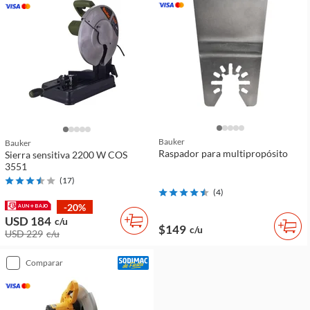
Bauker
Bauker
Raspador para multipropósito
Sierra sensitiva 2200 W COS
3551
(
17
)
(
4
)
-20%
USD 184
c/u
$149
c/u
USD 229
c/u
comparar