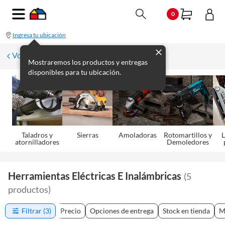
0
Ingresa tu ubicación
Volver
Mostraremos los productos y entregas
disponibles para tu ubicación.
Taladros y
Sierras
Amoladoras
Rotomartillos y
L
atornilladores
Demoledores
Herramientas Eléctricas E Inalámbricas
(
5
productos
)
Filtrar
(3)
Precio
Opciones de entrega
Stock en tienda
M