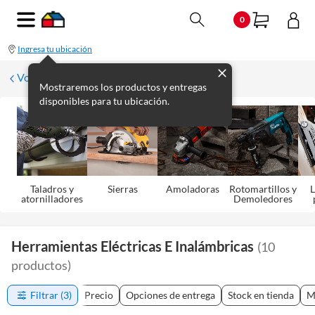
0
Ingresa tu ubicación
Volver
Mostraremos los productos y entregas
disponibles para tu ubicación.
Taladros y
Sierras
Amoladoras
Rotomartillos y
L
atornilladores
Demoledores
Herramientas Eléctricas E Inalámbricas
(
10
productos
)
Filtrar
(3)
Precio
Opciones de entrega
Stock en tienda
M