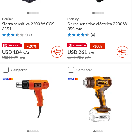
Bauker
Stanley
Sierra sensitiva 2200 W COS
Sierra sensitiva eléctrica 2200 W
3551
355 mm
(
17
)
(
8
)
-20%
-10%
USD 184
USD 261
c/u
c/u
USD 229
c/u
USD 289
c/u
comparar
comparar