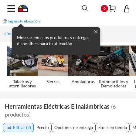
0
Ingresa tu ubicación
Volver
Mostraremos los productos y entregas
disponibles para tu ubicación.
Taladros y
Sierras
Amoladoras
Rotomartillos y
L
atornilladores
Demoledores
Herramientas Eléctricas E Inalámbricas
(
6
productos
)
Filtrar
(2)
Precio
Opciones de entrega
Stock en tienda
M