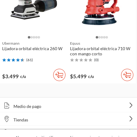
Ubermann
Equus
Lijadora orbital eléctrica 260 W
Lijadora orbital eléctrica 710 W
con mango corto
(
61
)
(
0
)
$3.499
$5.499
c/u
c/u
Medio de pago
Tiendas
Venta telefónica