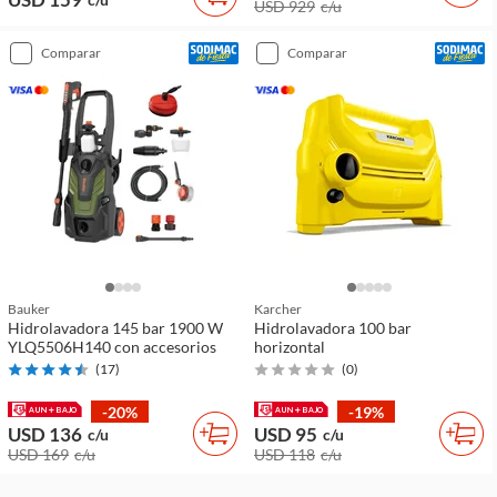
USD 929
c/u
comparar
comparar
Bauker
Karcher
Hidrolavadora 145 bar 1900 W
Hidrolavadora 100 bar
YLQ5506H140 con accesorios
horizontal
(
17
)
(
0
)
-20%
-19%
USD 136
USD 95
c/u
c/u
USD 169
c/u
USD 118
c/u