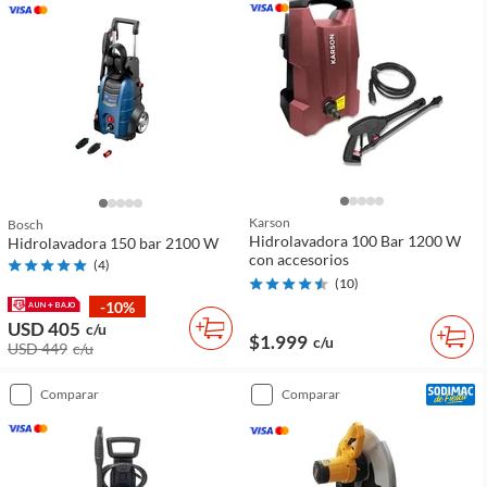
Karson
Bosch
Hidrolavadora 100 Bar 1200 W
Hidrolavadora 150 bar 2100 W
con accesorios
(
4
)
(
10
)
-10%
USD 405
c/u
$1.999
c/u
USD 449
c/u
comparar
comparar