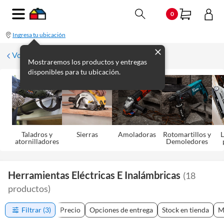
0
Ingresa tu ubicación
Volver
Mostraremos los productos y entregas
disponibles para tu ubicación.
Taladros y
Sierras
Amoladoras
Rotomartillos y
L
atornilladores
Demoledores
Herramientas Eléctricas E Inalámbricas
(
18
productos
)
Filtrar
(3)
Precio
Opciones de entrega
Stock en tienda
M