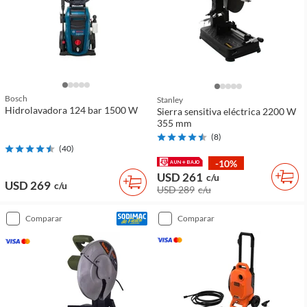
Bosch
Stanley
Hidrolavadora 124 bar 1500 W
Sierra sensitiva eléctrica 2200 W
355 mm
(
8
)
(
40
)
-10%
USD 261
c/u
USD 269
c/u
USD 289
c/u
comparar
comparar