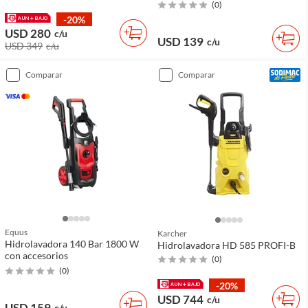
(
0
)
-20%
USD 280
c/u
USD 139
c/u
USD 349
c/u
comparar
comparar
Equus
Karcher
Hidrolavadora 140 Bar 1800 W
Hidrolavadora HD 585 PROFI-B
con accesorios
(
0
)
(
0
)
-20%
USD 744
c/u
USD 159
c/u