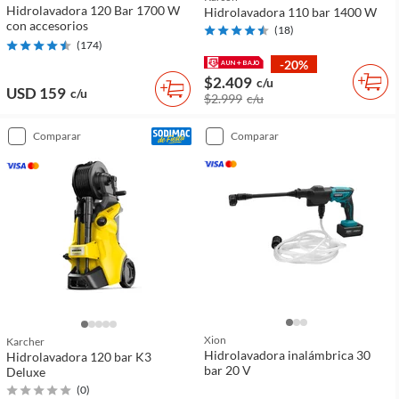
Hidrolavadora 120 Bar 1700 W
Hidrolavadora 110 bar 1400 W
con accesorios
(
18
)
(
174
)
-20%
$2.409
c/u
USD 159
c/u
$2.999
c/u
comparar
comparar
Xion
Karcher
Hidrolavadora inalámbrica 30
Hidrolavadora 120 bar K3
bar 20 V
Deluxe
(
0
)