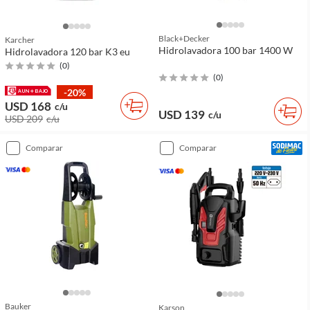
Black+decker
Karcher
Hidrolavadora 100 bar 1400 W
Hidrolavadora 120 bar K3 eu
(
0
)
(
0
)
-20%
USD 168
c/u
USD 139
c/u
USD 209
c/u
comparar
comparar
Bauker
Karson