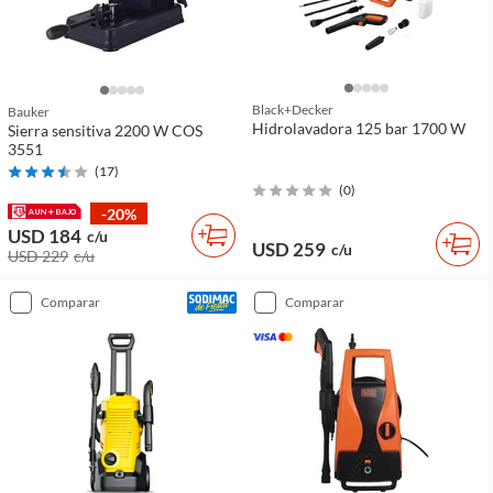
Black+decker
Bauker
Hidrolavadora 125 bar 1700 W
Sierra sensitiva 2200 W COS
3551
(
17
)
(
0
)
-20%
USD 184
c/u
USD 259
c/u
USD 229
c/u
comparar
comparar