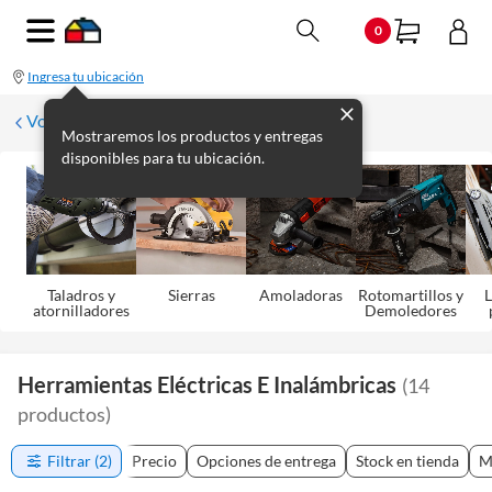
0
Ingresa tu ubicación
Volver
Mostraremos los productos y entregas
disponibles para tu ubicación.
Taladros y
Sierras
Amoladoras
Rotomartillos y
L
atornilladores
Demoledores
Herramientas Eléctricas E Inalámbricas
(
14
productos
)
Filtrar
(2)
Precio
Opciones de entrega
Stock en tienda
M