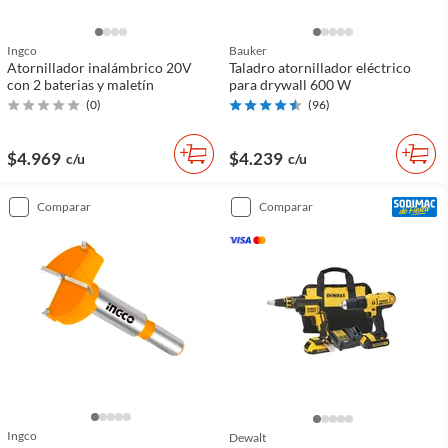
Ingco
Bauker
Atornillador inalámbrico 20V
Taladro atornillador eléctrico
con 2 baterias y maletín
para drywall 600 W
(
0
)
(
96
)
$4.969
$4.239
c/u
c/u
comparar
comparar
Ingco
Dewalt