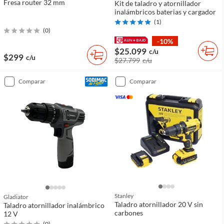
Fresa router 32 mm
Kit de taladro y atornillador
inalámbricos baterias y cargador
(
1
)
(
0
)
-10%
$25.099
c/u
$299
c/u
$27.799
c/u
comparar
comparar
Stanley
Gladiator
Taladro atornillador 20 V sin
Taladro atornillador inalámbrico
carbones
12 V
(
0
)