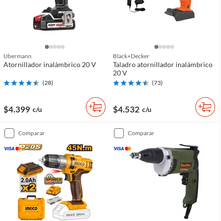
Ubermann
Black+decker
Atornillador inalámbrico 20 V
Taladro atornillador inalámbrico
20 V
(
28
)
(
73
)
$4.399
$4.532
c/u
c/u
comparar
comparar