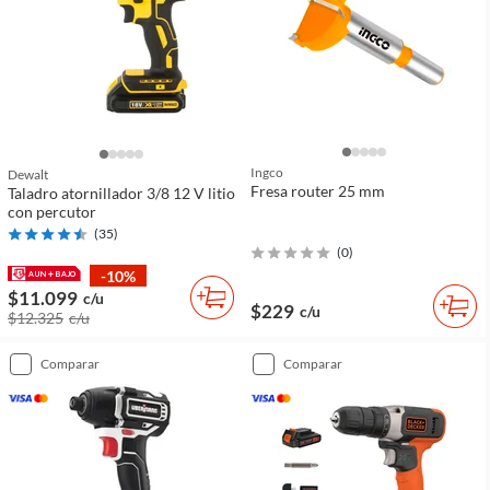
Ingco
Dewalt
Fresa router 25 mm
Taladro atornillador 3/8 12 V litio
con percutor
(
35
)
(
0
)
-10%
$11.099
c/u
$229
c/u
$12.325
c/u
comparar
comparar