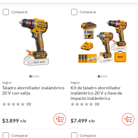
comparar
comparar
Ingco
Ingco
Taladro atornillador inalámbrico
Kit de taladro atornillador
20 V con valija
inalámbrico 20 V y llave de
impacto inalámbrica
(
0
)
(
0
)
$3.899
$7.499
c/u
c/u
comparar
comparar