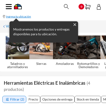
0
Ingresa tu ubicación
Volver
Mostraremos los productos y entregas
disponibles para tu ubicación.
Taladros y
Sierras
Amoladoras
Rotomartillos y
L
atornilladores
Demoledores
Herramientas Eléctricas E Inalámbricas
(
4
productos
)
Filtrar
(2)
Precio
Opciones de entrega
Stock en tienda
M