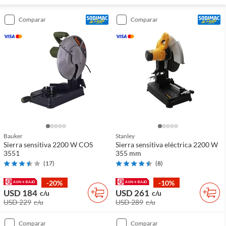
comparar
comparar
Bauker
Stanley
Sierra sensitiva 2200 W COS
Sierra sensitiva eléctrica 2200 W
3551
355 mm
(
17
)
(
8
)
-20%
-10%
USD 184
USD 261
c/u
c/u
USD 229
c/u
USD 289
c/u
comparar
comparar