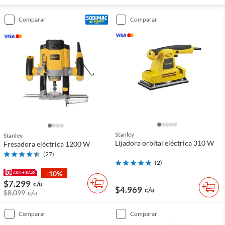
comparar
comparar
Stanley
Stanley
Lijadora orbital eléctrica 310 W
Fresadora eléctrica 1200 W
(
27
)
(
2
)
-10%
$7.299
c/u
$4.969
c/u
$8.099
c/u
comparar
comparar