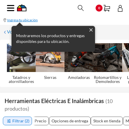
0
Ingresa tu ubicación
Volver
Mostraremos los productos y entregas
disponibles para tu ubicación.
Taladros y
Sierras
Amoladoras
Rotomartillos y
L
atornilladores
Demoledores
Herramientas Eléctricas E Inalámbricas
(
10
productos
)
Filtrar
(2)
Precio
Opciones de entrega
Stock en tienda
M