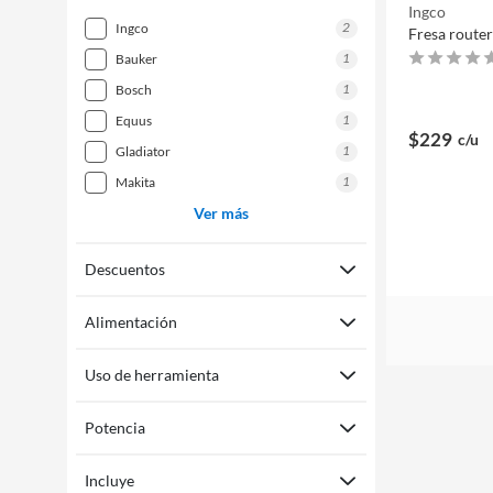
Ingco
2
ingco
Fresa route
1
bauker
1
bosch
1
equus
$229
c/u
1
gladiator
1
makita
Ver más
Descuentos
Alimentación
Uso de herramienta
Potencia
Incluye