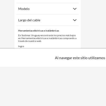
Modelo
Largo del cable
Herramientas eléctricas e inalámbricas
En Sodimac Uruguay encontrarás los precios más bajos
en Herramientas eléctricas e inalámbricas comprando a
través de nuestra web.
Ingco
Bauker
Bosch
Al navegar este sitio utilizamos
Equus
Gladiator
Makita
Stanley
Podrás acceder a descuentos vigentes comprando con
tu
tarjeta BBVA - Sodimac.