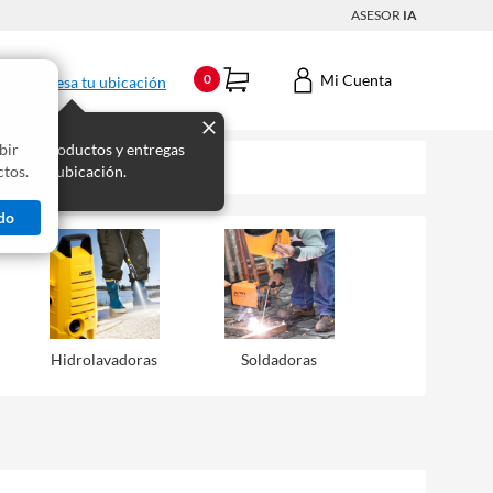
ASESOR
IA
Mi Cuenta
0
Ingresa tu ubicación
bir
s los productos y entregas
tos.
 para tu ubicación.
do
Hidrolavadoras
Soldadoras