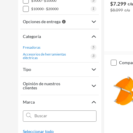
3
$5000 - $10000
$7.299
c/
1
$10000 - $20000
$8.099
c/u
Opciones de entrega
Categoría
5
fresadoras
accesorios de herramientas
3
eléctricas
compa
Tipo
Opinión de nuestros
clientes
Marca
Seleccionar todo