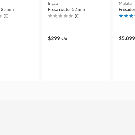
Ingco
Makita
r 25 mm
Fresa router 32 mm
Fresador
(
0
)
(
0
)
$299
$5.899
c/u