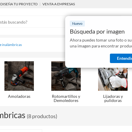
DISEÑA TU PROYECTO
|
VENTA A EMPRESAS
Nuevo
Búsqueda por imagen
Ahora puedes tomar una foto o su
Mostraremo
 e inalámbricas
una imagen para encontrar produc
disponibles
Entendi
Amoladoras
Rotomartillos y
Lijadoras y
Demoledores
pulidoras
mbricas
(
8
productos
)