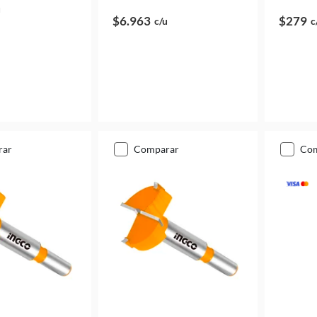
u
$6.963
$279
c/u
c
rar
comparar
co