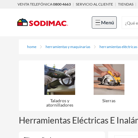
VENTA TELEFÓNICA
0800 4663
|
SERVICIO AL CLIENTE
|
TIENDAS
|
Menú
home
herramientas y maquinarias
herramientas eléctricas
Taladros y
Sierras
atornilladores
Herramientas Eléctricas E Inalá