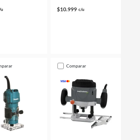
$10.999
/u
c/u
mparar
comparar