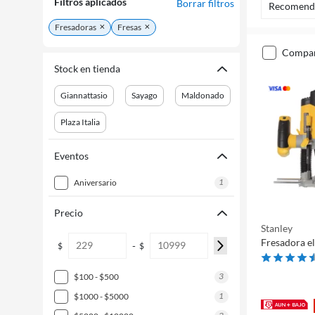
Filtros aplicados
Borrar filtros
Recomend
Fresadoras
Fresas
compa
Stock en tienda
Giannattasio
Sayago
Maldonado
Plaza Italia
Eventos
1
aniversario
Precio
Stanley
Fresadora e
-
$
$
3
$100 - $500
1
$1000 - $5000