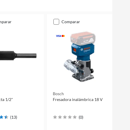
mparar
comparar
Bosch
cta 1/2"
Fresadora inalámbrica 18 V
(
13
)
(
0
)