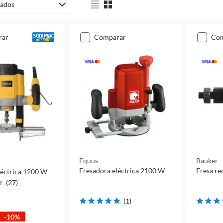
ados
rar
comparar
co
Equus
Bauker
Fresadora eléctrica 2100 W
Fresa re
léctrica 1200 W
(
27
)
(
1
)
-10%