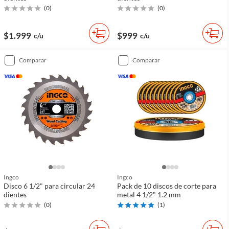
(
0
)
(
0
)
$1.999
$999
c/u
c/u
comparar
comparar
Ingco
Ingco
Disco 6 1/2" para circular 24
Pack de 10 discos de corte para
dientes
metal 4 1/2" 1.2 mm
(
0
)
(
1
)