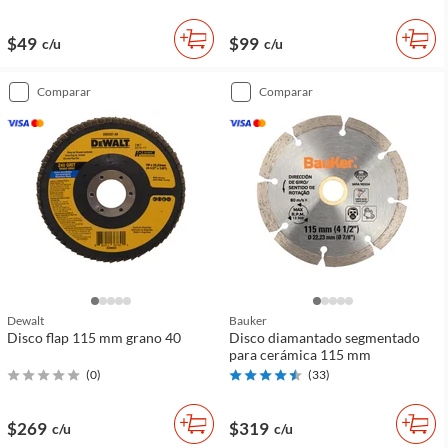
$49
$99
c/u
c/u
comparar
comparar
Dewalt
Bauker
Disco flap 115 mm grano 40
Disco diamantado segmentado
para cerámica 115 mm
(
0
)
(
33
)
$269
$319
c/u
c/u