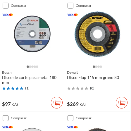
comparar
comparar
Bosch
Dewalt
Disco de corte para metal 180
Disco Flap 115 mm grano 80
mm
(
1
)
(
0
)
$97
$269
c/u
c/u
comparar
comparar