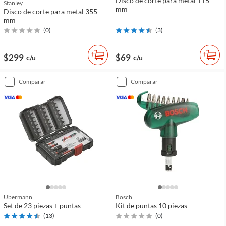
Disco de corte para metal 115
Stanley
mm
Disco de corte para metal 355
mm
(
0
)
(
3
)
$299
$69
c/u
c/u
comparar
comparar
Ubermann
Bosch
Set de 23 piezas + puntas
Kit de puntas 10 piezas
(
13
)
(
0
)