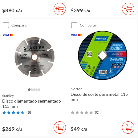
$890
$399
c/u
c/u
comparar
comparar
Norton
Disco de corte para metal 115
Stanley
mm
Disco diamantado segmentado
115 mm
(
8
)
(
0
)
$269
$49
c/u
c/u