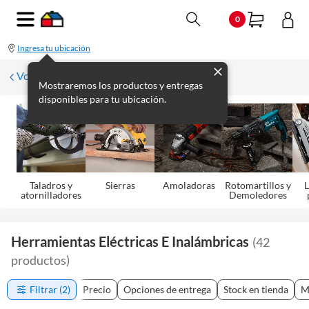
0
Ingresa tu ubicación
Volver
Mostraremos los productos y entregas
disponibles para tu ubicación.
Taladros y
Sierras
Amoladoras
Rotomartillos y
L
atornilladores
Demoledores
Herramientas Eléctricas E Inalámbricas
(
42
productos
)
Filtrar
(2)
Precio
Opciones de entrega
Stock en tienda
M