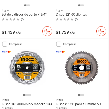
Ingco
Ingco
Set de 3 discos de corte 7 1/4"
Disco 12" 60 dientes
(
0
)
(
0
)
$1.439
$1.739
c/u
c/u
comparar
comparar
Ingco
Ingco
Disco 10" aluminio y madera 100
Disco 8 1/4" para aluminio 60
dientes
dientes