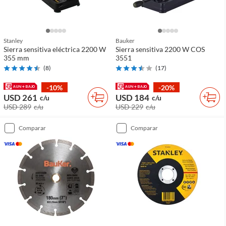
Stanley
Bauker
Sierra sensitiva eléctrica 2200 W
Sierra sensitiva 2200 W COS
355 mm
3551
(
8
)
(
17
)
-10%
-20%
USD 261
USD 184
c/u
c/u
USD 289
c/u
USD 229
c/u
comparar
comparar