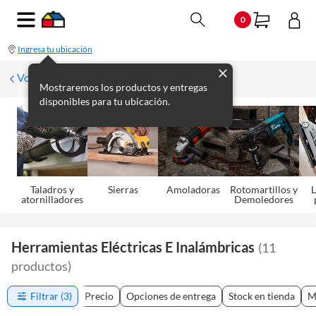
0
Ingresa tu ubicación
Volver
Mostraremos los productos y entregas
disponibles para tu ubicación.
Taladros y
Sierras
Amoladoras
Rotomartillos y
L
atornilladores
Demoledores
Herramientas Eléctricas E Inalámbricas
(
11
productos
)
Filtrar
(3)
Precio
Opciones de entrega
Stock en tienda
M