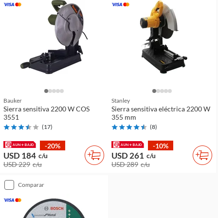
Bauker
Stanley
Sierra sensitiva 2200 W COS
Sierra sensitiva eléctrica 2200 W
3551
355 mm
(
17
)
(
8
)
-20%
-10%
USD 184
USD 261
c/u
c/u
USD 229
c/u
USD 289
c/u
comparar