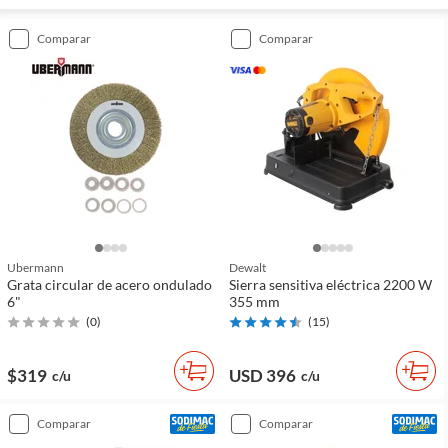
comparar
comparar
Ubermann
Dewalt
Grata circular de acero ondulado
Sierra sensitiva eléctrica 2200 W
6"
355 mm
(
0
)
(
15
)
$319
USD 396
c/u
c/u
comparar
comparar