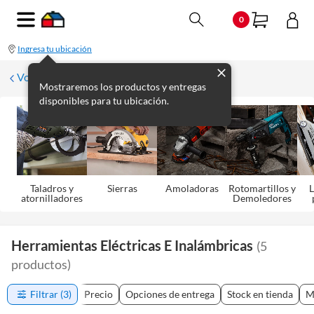
0
Ingresa tu ubicación
Volver
Mostraremos los productos y entregas
disponibles para tu ubicación.
Taladros y
Sierras
Amoladoras
Rotomartillos y
L
atornilladores
Demoledores
Herramientas Eléctricas E Inalámbricas
(
5
productos
)
Filtrar
(3)
Precio
Opciones de entrega
Stock en tienda
M