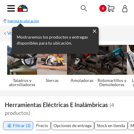
0
Ingresa tu ubicación
Volver
Mostraremos los productos y entregas
disponibles para tu ubicación.
Taladros y
Sierras
Amoladoras
Rotomartillos y
L
atornilladores
Demoledores
Herramientas Eléctricas E Inalámbricas
(
4
productos
)
Filtrar
(3)
Precio
Opciones de entrega
Stock en tienda
M