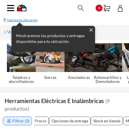
0
Ingresa tu ubicación
Volver
Mostraremos los productos y entregas
disponibles para tu ubicación.
Taladros y
Sierras
Amoladoras
Rotomartillos y
L
atornilladores
Demoledores
Herramientas Eléctricas E Inalámbricas
(
9
productos
)
Filtrar
(3)
Precio
Opciones de entrega
Stock en tienda
M