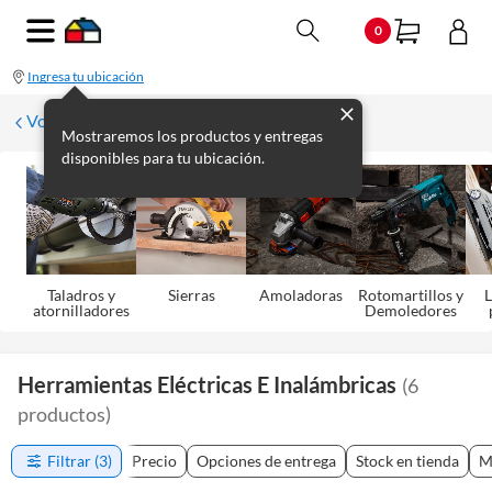
0
Ingresa tu ubicación
Volver
Mostraremos los productos y entregas
disponibles para tu ubicación.
Taladros y
Sierras
Amoladoras
Rotomartillos y
L
atornilladores
Demoledores
Herramientas Eléctricas E Inalámbricas
(
6
productos
)
Filtrar
(3)
Precio
Opciones de entrega
Stock en tienda
M