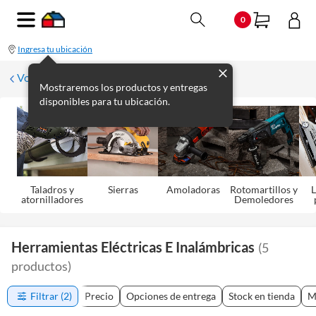
0
Ingresa tu ubicación
Volver
Mostraremos los productos y entregas
disponibles para tu ubicación.
Taladros y
Sierras
Amoladoras
Rotomartillos y
L
atornilladores
Demoledores
Herramientas Eléctricas E Inalámbricas
(
5
productos
)
Filtrar
(2)
Precio
Opciones de entrega
Stock en tienda
M