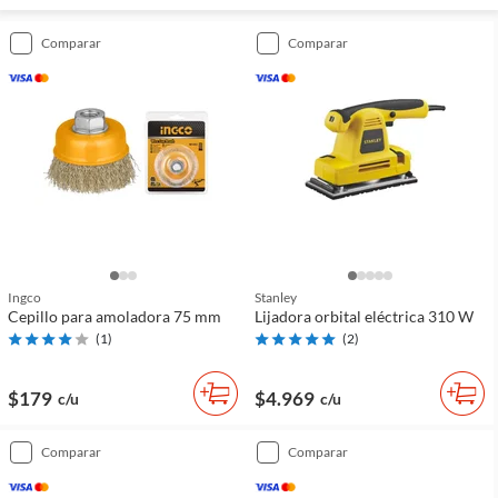
comparar
comparar
Ingco
Stanley
Cepillo para amoladora 75 mm
Lijadora orbital eléctrica 310 W
(
1
)
(
2
)
$179
$4.969
c/u
c/u
comparar
comparar