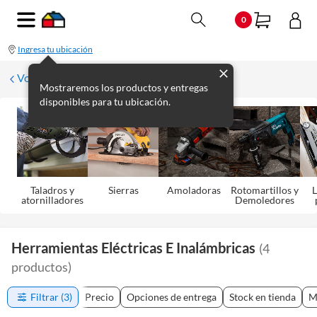
0
Ingresa tu ubicación
Volver
Mostraremos los productos y entregas
disponibles para tu ubicación.
Taladros y
Sierras
Amoladoras
Rotomartillos y
L
atornilladores
Demoledores
Herramientas Eléctricas E Inalámbricas
(
4
productos
)
Filtrar
(3)
Precio
Opciones de entrega
Stock en tienda
M