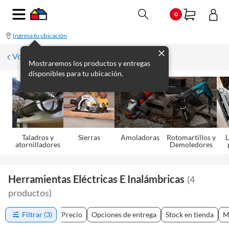
0
Ingresa tu ubicación
Volver
Mostraremos los productos y entregas
disponibles para tu ubicación.
Taladros y
Sierras
Amoladoras
Rotomartillos y
L
atornilladores
Demoledores
Herramientas Eléctricas E Inalámbricas
(
4
productos
)
Filtrar
(3)
Precio
Opciones de entrega
Stock en tienda
M