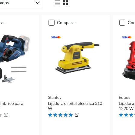
ados
rar
comparar
co
Stanley
Equus
lámbrico para
Lijadora orbital eléctrica 310
Lijadora 
V
W
1220 W
(
0
)
(
2
)