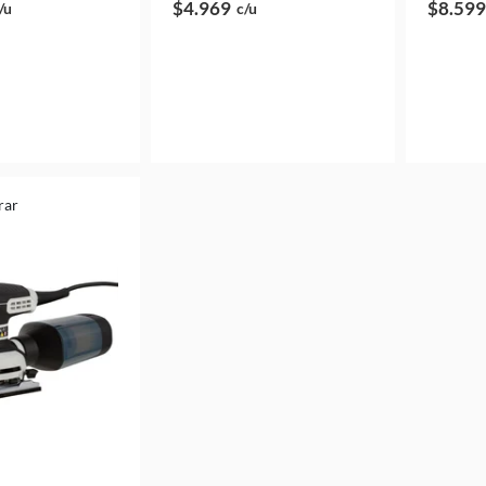
$4.969
$8.599
/u
c/u
rar