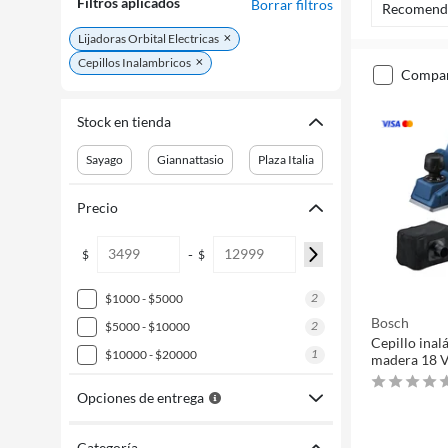
Filtros aplicados
Borrar filtros
Recomend
Lijadoras Orbital Electricas
Cepillos Inalambricos
compa
Stock en tienda
Sayago
Giannattasio
Plaza Italia
Precio
-
$
$
2
$1000 - $5000
Bosch
2
$5000 - $10000
Cepillo ina
1
$10000 - $20000
madera 18 
Opciones de entrega
Categoría