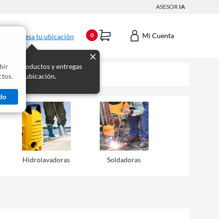
ASESOR
IA
Mi Cuenta
0
Ingresa tu ubicación
bir
s los productos y entregas
tos.
 para tu ubicación.
do
Hidrolavadoras
Soldadoras