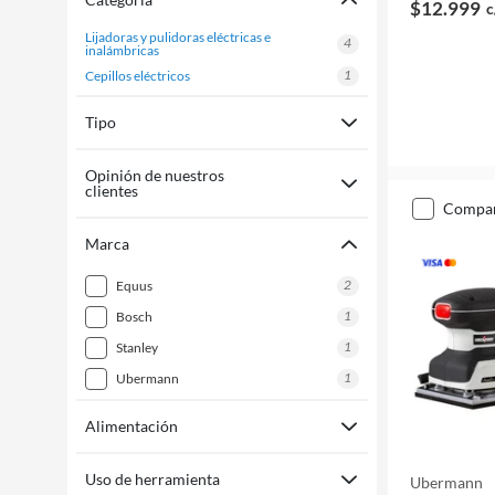
$12.999
c
lijadoras y pulidoras eléctricas e
4
inalámbricas
1
cepillos eléctricos
Tipo
Opinión de nuestros
clientes
compa
Marca
2
equus
1
bosch
1
stanley
1
ubermann
Alimentación
Uso de herramienta
Ubermann