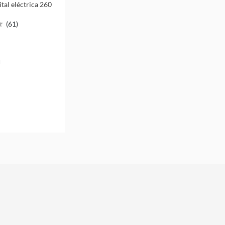
ital eléctrica 260
(
61
)
u