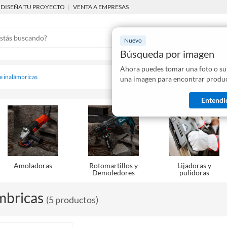
DISEÑA TU PROYECTO
|
VENTA A EMPRESAS
Nuevo
Búsqueda por imagen
Ahora puedes tomar una foto o su
Mostraremo
 e inalámbricas
una imagen para encontrar produc
disponibles
Entendi
Amoladoras
Rotomartillos y
Lijadoras y
Demoledores
pulidoras
mbricas
(
5
productos
)