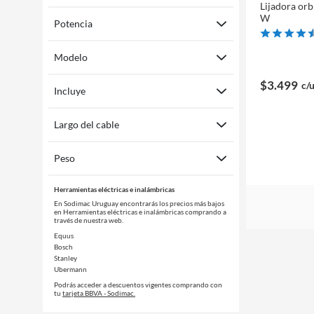
Lijadora orb
W
Potencia
Modelo
$3.499
c/
Incluye
Largo del cable
Peso
Herramientas eléctricas e inalámbricas
En Sodimac Uruguay encontrarás los precios más bajos
en Herramientas eléctricas e inalámbricas comprando a
través de nuestra web.
Equus
Bosch
Stanley
Ubermann
Podrás acceder a descuentos vigentes comprando con
tu
tarjeta BBVA - Sodimac.