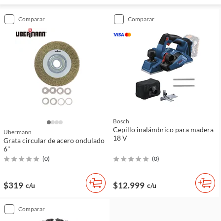
comparar
comparar
Bosch
Cepillo inalámbrico para madera
Ubermann
18 V
Grata circular de acero ondulado
6"
(
0
)
(
0
)
$319
$12.999
c/u
c/u
comparar