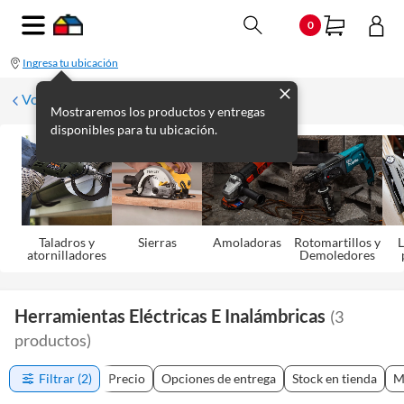
0
Ingresa tu ubicación
Volver
Mostraremos los productos y entregas
disponibles para tu ubicación.
Taladros y
Sierras
Amoladoras
Rotomartillos y
L
atornilladores
Demoledores
Herramientas Eléctricas E Inalámbricas
(
3
productos
)
Filtrar
(2)
Precio
Opciones de entrega
Stock en tienda
M