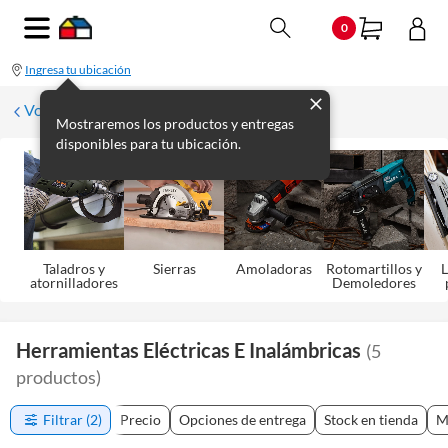
0
Ingresa tu ubicación
Volver
Mostraremos los productos y entregas
disponibles para tu ubicación.
Taladros y
Sierras
Amoladoras
Rotomartillos y
L
atornilladores
Demoledores
Herramientas Eléctricas E Inalámbricas
(
5
productos
)
Filtrar
(2)
Precio
Opciones de entrega
Stock en tienda
M