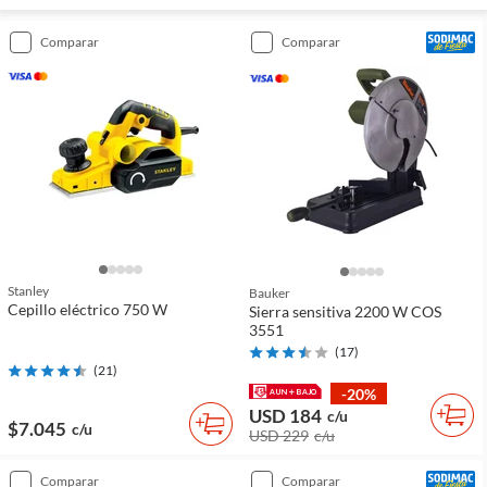
comparar
comparar
Stanley
Bauker
Cepillo eléctrico 750 W
Sierra sensitiva 2200 W COS
3551
(
17
)
(
21
)
-20%
USD 184
c/u
$7.045
c/u
USD 229
c/u
comparar
comparar