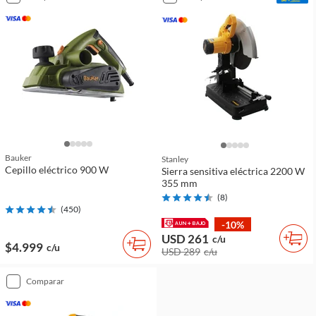
Bauker
Stanley
Cepillo eléctrico 900 W
Sierra sensitiva eléctrica 2200 W
355 mm
(
8
)
(
450
)
-10%
USD 261
c/u
$4.999
c/u
USD 289
c/u
comparar