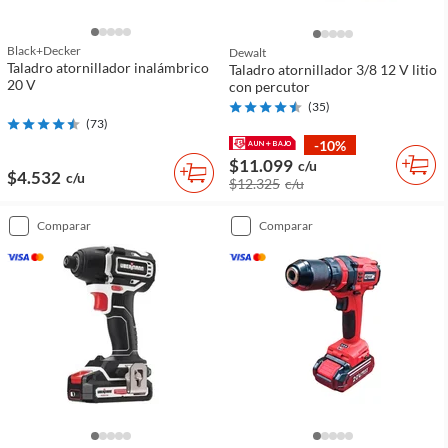
Black+decker
Dewalt
Taladro atornillador inalámbrico
Taladro atornillador 3/8 12 V litio
20 V
con percutor
(
35
)
(
73
)
-10%
$11.099
c/u
$4.532
c/u
$12.325
c/u
comparar
comparar