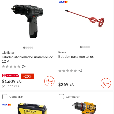
Roma
Gladiator
Batidor para morteros
Taladro atornillador inalámbrico
12 V
(
0
)
(
0
)
-20%
$1.609
c/u
$269
c/u
$1.999
c/u
comparar
comparar