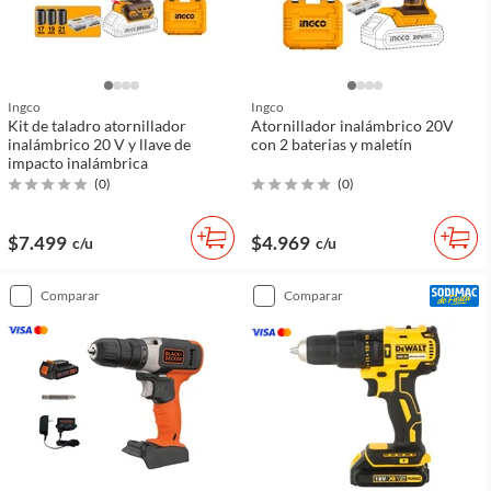
Ingco
Ingco
Kit de taladro atornillador
Atornillador inalámbrico 20V
inalámbrico 20 V y llave de
con 2 baterias y maletín
impacto inalámbrica
(
0
)
(
0
)
$7.499
$4.969
c/u
c/u
comparar
comparar