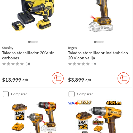
Stanley
Ingco
Taladro atornillador 20 V sin
Taladro atornillador inalámbrico
carbones
20 V con valija
(
0
)
(
0
)
$13.999
$3.899
c/u
c/u
comparar
comparar