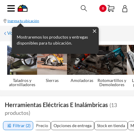
0
Ingresa tu ubicación
Volver
Mostraremos los productos y entregas
disponibles para tu ubicación.
Taladros y
Sierras
Amoladoras
Rotomartillos y
L
atornilladores
Demoledores
Herramientas Eléctricas E Inalámbricas
(
13
productos
)
Filtrar
(2)
Precio
Opciones de entrega
Stock en tienda
M