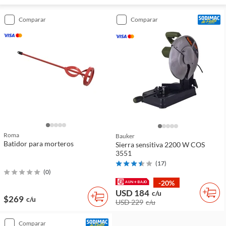
comparar
comparar
Roma
Bauker
Batidor para morteros
Sierra sensitiva 2200 W COS
3551
(
17
)
(
0
)
-20%
USD 184
c/u
$269
c/u
USD 229
c/u
comparar