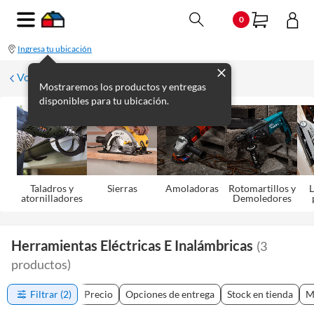
0
Ingresa tu ubicación
Volver
Mostraremos los productos y entregas
disponibles para tu ubicación.
Taladros y
Sierras
Amoladoras
Rotomartillos y
L
atornilladores
Demoledores
Herramientas Eléctricas E Inalámbricas
(
3
productos
)
Filtrar
(2)
Precio
Opciones de entrega
Stock en tienda
M