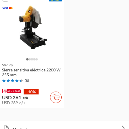
Stanley
Sierra sensitiva eléctrica 2200 W
355 mm
(
8
)
-10%
USD 261
c/u
USD 289
c/u