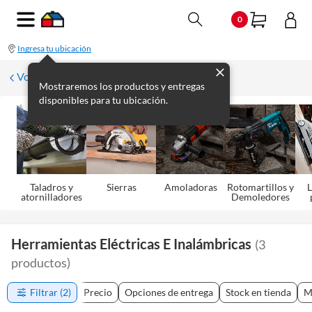
0
Ingresa tu ubicación
Volver
Mostraremos los productos y entregas
disponibles para tu ubicación.
Taladros y
Sierras
Amoladoras
Rotomartillos y
L
atornilladores
Demoledores
Herramientas Eléctricas E Inalámbricas
(
3
productos
)
Filtrar
(2)
Precio
Opciones de entrega
Stock en tienda
M