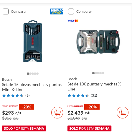
comparar
comparar
Bosch
Bosch
Set de 100 puntas y mechas X-
Set de 15 piezas mechas y puntas
Line
Mini X-Line
(
6
)
(
31
)
-20%
-20%
$293
$2.439
c/u
c/u
$366
c/u
$3.049
c/u