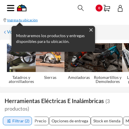
0
Ingresa tu ubicación
Volver
Mostraremos los productos y entregas
disponibles para tu ubicación.
Taladros y
Sierras
Amoladoras
Rotomartillos y
L
atornilladores
Demoledores
Herramientas Eléctricas E Inalámbricas
(
3
productos
)
Filtrar
(2)
Precio
Opciones de entrega
Stock en tienda
M