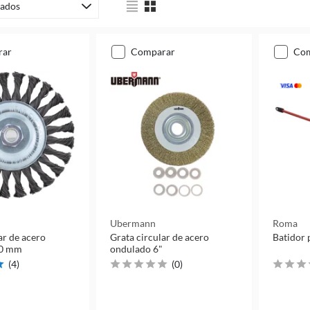
ados
rar
comparar
co
Ubermann
Roma
ar de acero
Grata circular de acero
Batidor 
50 mm
ondulado 6"
(
4
)
(
0
)