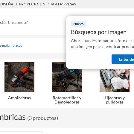
DISEÑA TU PROYECTO
|
VENTA A EMPRESAS
Nuevo
Búsqueda por imagen
Ahora puedes tomar una foto o su
Mostraremo
 e inalámbricas
una imagen para encontrar produc
disponibles
Entendi
Amoladoras
Rotomartillos y
Lijadoras y
Demoledores
pulidoras
mbricas
(
3
productos
)