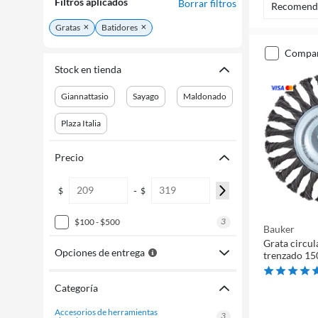
Filtros aplicados
Borrar filtros
Recomend
Gratas
Batidores
compa
Stock en tienda
Giannattasio
Sayago
Maldonado
Plaza Italia
Precio
-
$
$
3
$100 - $500
Bauker
Grata circul
Opciones de entrega
trenzado 1
Categoría
accesorios de herramientas
3