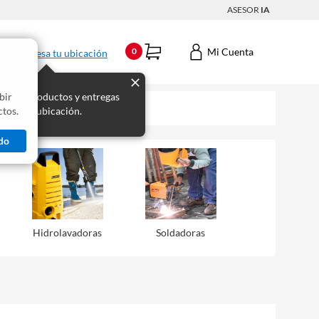
ASESOR
IA
Mi Cuenta
0
Ingresa tu ubicación
bir
s los productos y entregas
tos.
 para tu ubicación.
do
Hidrolavadoras
Soldadoras