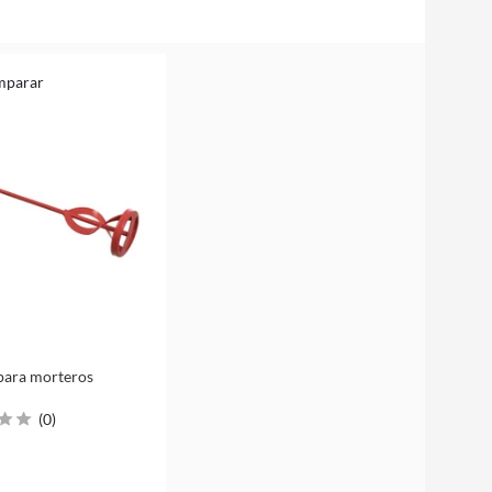
mparar
para morteros
(
0
)