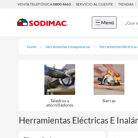
VENTA TELEFÓNICA
0800 4663
|
SERVICIO AL CLIENTE
|
TIENDAS
|
Menú
home
herramientas y maquinarias
herramientas eléctricas
Taladros y
Sierras
atornilladores
Herramientas Eléctricas E Inalá