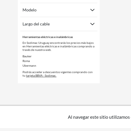
Modelo
Largo del cable
Herramientas eléctricas e inalámbricas
En Sodimac Uruguay encontrarás los precios más bajos
en Herramientas eléctricas e inalámbricas comprando a
través de nuestra web.
Bauker
Roma
Ubermann
Podrás acceder a descuentos vigentes comprando con
tu
tarjeta BBVA - Sodimac.
Al navegar este sitio utilizamos