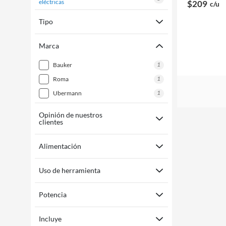
eléctricas
$209
c/u
Tipo
Marca
1
bauker
1
roma
1
ubermann
Opinión de nuestros
clientes
Alimentación
Uso de herramienta
Potencia
Incluye