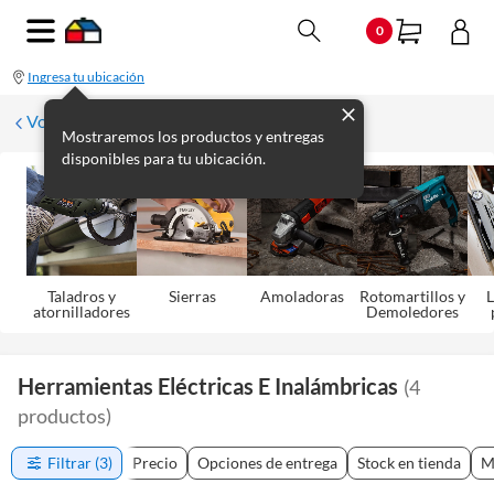
0
Ingresa tu ubicación
Volver
Mostraremos los productos y entregas
disponibles para tu ubicación.
Taladros y
Sierras
Amoladoras
Rotomartillos y
L
atornilladores
Demoledores
Herramientas Eléctricas E Inalámbricas
(
4
productos
)
Filtrar
(3)
Precio
Opciones de entrega
Stock en tienda
M