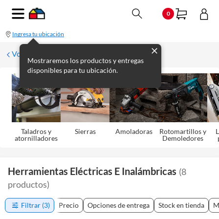
0
Ingresa tu ubicación
Volver
Mostraremos los productos y entregas
disponibles para tu ubicación.
Taladros y
Sierras
Amoladoras
Rotomartillos y
L
atornilladores
Demoledores
Herramientas Eléctricas E Inalámbricas
(
8
productos
)
Filtrar
(3)
Precio
Opciones de entrega
Stock en tienda
M