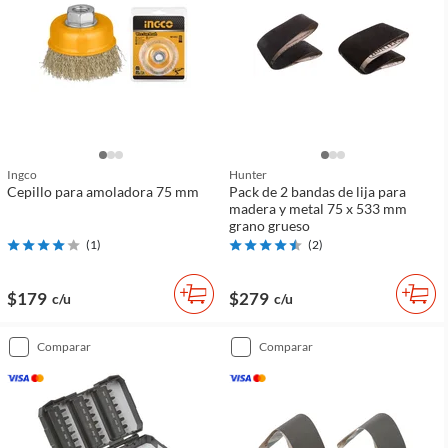
Ingco
Hunter
Cepillo para amoladora 75 mm
Pack de 2 bandas de lija para
madera y metal 75 x 533 mm
grano grueso
(
1
)
(
2
)
$179
$279
c/u
c/u
comparar
comparar