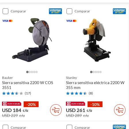
comparar
comparar
Bauker
Stanley
Sierra sensitiva 2200 W COS
Sierra sensitiva eléctrica 2200 W
3551
355 mm
(
17
)
(
8
)
-20%
-10%
USD 184
USD 261
c/u
c/u
USD 229
c/u
USD 289
c/u
comparar
comparar