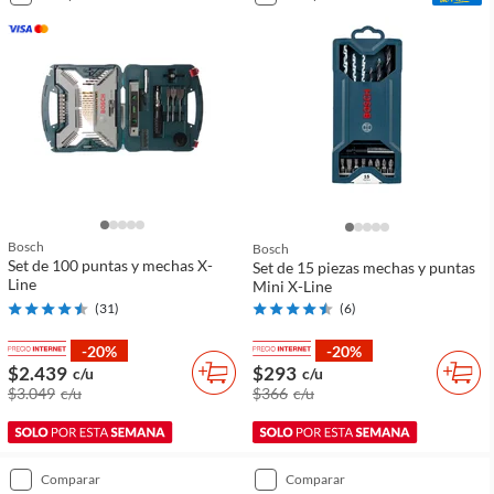
Bosch
Bosch
Set de 100 puntas y mechas X-
Set de 15 piezas mechas y puntas
Line
Mini X-Line
(
31
)
(
6
)
-20%
-20%
$2.439
$293
c/u
c/u
$3.049
c/u
$366
c/u
comparar
comparar