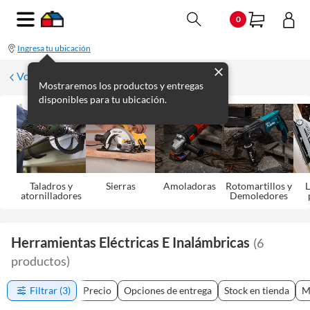
0
Ingresa tu ubicación
Volver
Mostraremos los productos y entregas
disponibles para tu ubicación.
Taladros y
Sierras
Amoladoras
Rotomartillos y
L
atornilladores
Demoledores
Herramientas Eléctricas E Inalámbricas
(
6
productos
)
Filtrar
(3)
Precio
Opciones de entrega
Stock en tienda
M