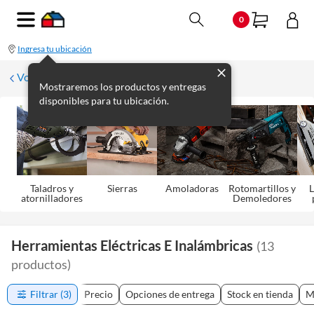
0
Ingresa tu ubicación
Volver
Mostraremos los productos y entregas
disponibles para tu ubicación.
Taladros y
Sierras
Amoladoras
Rotomartillos y
L
atornilladores
Demoledores
Herramientas Eléctricas E Inalámbricas
(
13
productos
)
Filtrar
(3)
Precio
Opciones de entrega
Stock en tienda
M