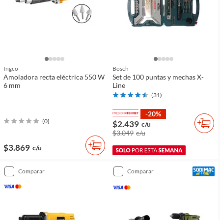
Ingco
Bosch
Amoladora recta eléctrica 550 W
Set de 100 puntas y mechas X-
6 mm
Line
(
31
)
-20%
(
0
)
$2.439
c/u
$3.049
c/u
$3.869
c/u
comparar
comparar