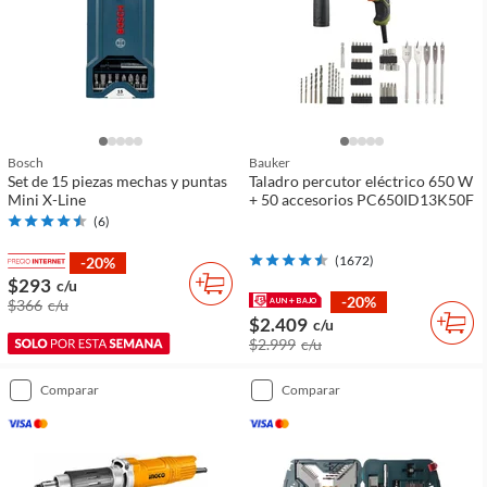
Bosch
Bauker
Set de 15 piezas mechas y puntas
Taladro percutor eléctrico 650 W
Mini X-Line
+ 50 accesorios PC650ID13K50F
(
6
)
(
1672
)
-20%
$293
c/u
-20%
$366
c/u
$2.409
c/u
$2.999
c/u
comparar
comparar