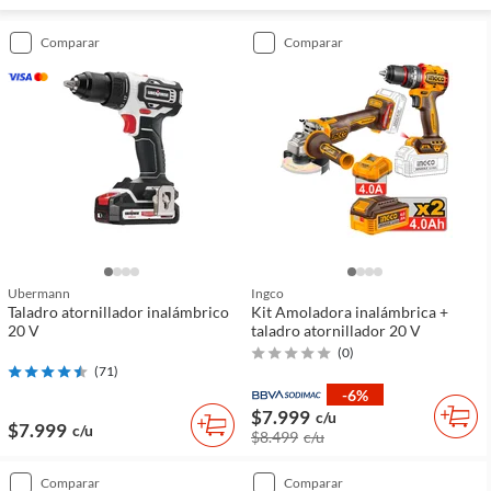
comparar
comparar
Ubermann
Ingco
Taladro atornillador inalámbrico
Kit Amoladora inalámbrica +
20 V
taladro atornillador 20 V
(
0
)
(
71
)
-6%
$7.999
c/u
$7.999
c/u
$8.499
c/u
comparar
comparar