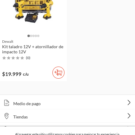
Dewalt
Kit taladro 12V + atornillador de
impacto 12V
(
0
)
$19.999
c/u
Medio de pago
Tiendas
Venta telefónica
Al navegar este sitio utilizamos cookies para mejorar tu experiencia.