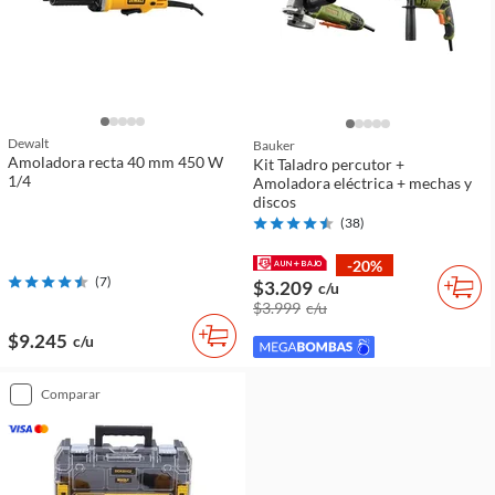
Dewalt
Bauker
Amoladora recta 40 mm 450 W
Kit Taladro percutor +
1/4
Amoladora eléctrica + mechas y
discos
(
38
)
-20%
(
7
)
$3.209
c/u
$3.999
c/u
$9.245
c/u
comparar