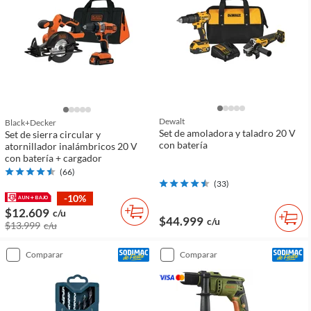
Dewalt
Black+decker
Set de amoladora y taladro 20 V
Set de sierra circular y
con batería
atornillador inalámbricos 20 V
con batería + cargador
(
66
)
(
33
)
-10%
$12.609
c/u
$44.999
c/u
$13.999
c/u
comparar
comparar