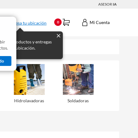
ASESOR
IA
Mi Cuenta
0
Ingresa tu ubicación
bir
s los productos y entregas
tos.
 para tu ubicación.
do
Hidrolavadoras
Soldadoras