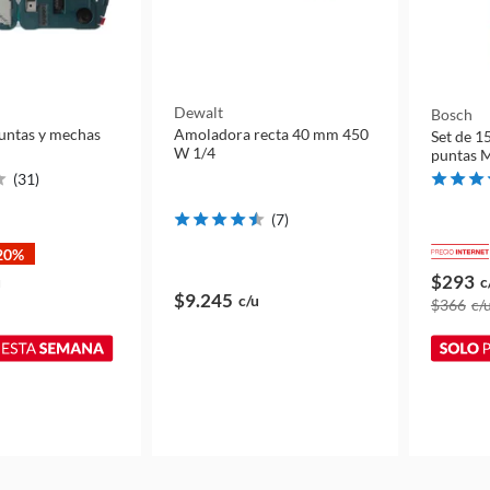
Dewalt
Bosch
puntas y mechas
Amoladora recta 40 mm 450
Set de 1
W 1/4
puntas M
(
31
)
(
7
)
20%
$293
u
c
$9.245
c/u
$366
c/