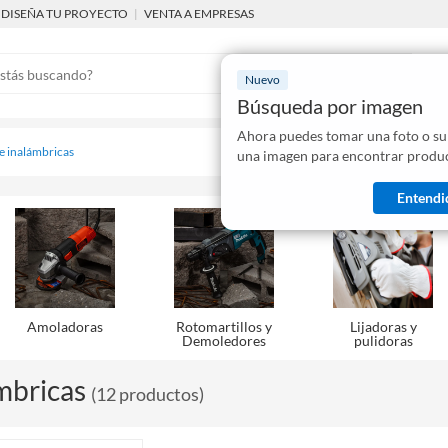
DISEÑA TU PROYECTO
|
VENTA A EMPRESAS
Nuevo
Búsqueda por imagen
Ahora puedes tomar una foto o su
Mostraremo
 e inalámbricas
una imagen para encontrar produc
disponibles
Entendi
Amoladoras
Rotomartillos y
Lijadoras y
Demoledores
pulidoras
mbricas
(
12
productos
)