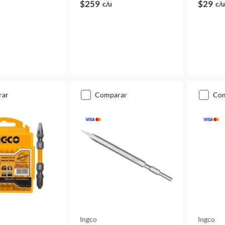
$259
$29
c/u
c/u
rar
comparar
co
Ingco
Ingco