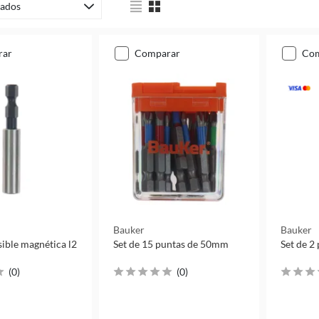
ados
rar
comparar
co
Bauker
Bauker
ible magnética l2
Set de 15 puntas de 50mm
Set de 2
(
0
)
(
0
)