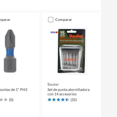
mparar
comparar
Bauker
 puntas de 1" PH2
Set de punta atornilladora
con 14 accesorios
(
0
)
(
35
)