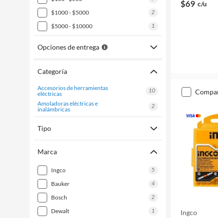
$69
c/u
2
$1000 - $5000
1
$5000 - $10000
Opciones de entrega
Categoría
accesorios de herramientas
10
compa
eléctricas
amoladoras eléctricas e
2
inalámbricas
Tipo
Marca
5
ingco
4
bauker
2
bosch
1
dewalt
Ingco