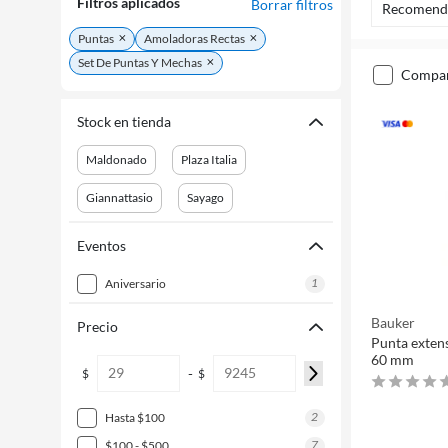
Filtros aplicados
Borrar filtros
Recomend
Puntas
Amoladoras Rectas
Set De Puntas Y Mechas
compa
Stock en tienda
Maldonado
Plaza Italia
Giannattasio
Sayago
Eventos
1
aniversario
Bauker
Precio
Punta extens
60 mm
-
$
$
2
hasta $100
7
$100 - $500