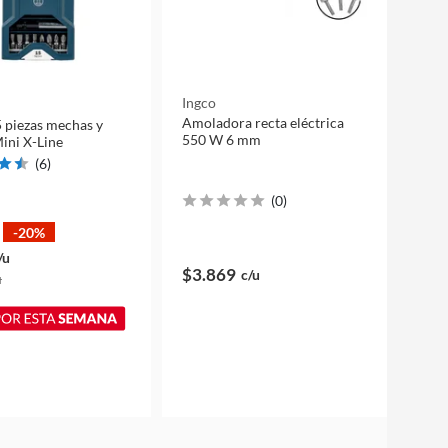
Ingco
Amoladora recta eléctrica
5 piezas mechas y
550 W 6 mm
ini X-Line
(
6
)
(
0
)
-20%
/u
$3.869
c/u
u