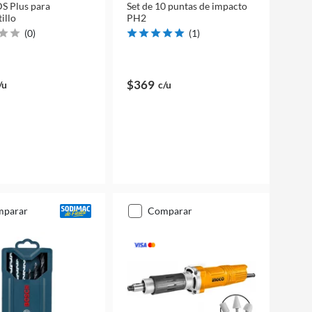
S Plus para
Set de 10 puntas de impacto
illo
PH2
(
0
)
(
1
)
$369
/u
c/u
mparar
comparar