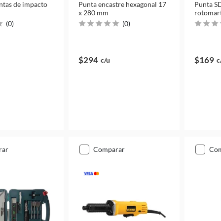
untas de impacto
Punta encastre hexagonal 17
Punta SD
x 280 mm
rotomart
(
0
)
(
0
)
$294
$169
c/u
c
rar
comparar
co