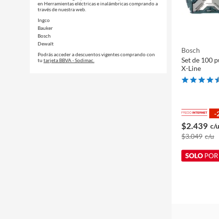
en Herramientas eléctricas e inalámbricas comprando a
través de nuestra web.
Ingco
Bauker
Bosch
Dewalt
Bosch
Podrás acceder a descuentos vigentes comprando con
Set de 100 
tu
tarjeta BBVA - Sodimac.
X-Line
-
$2.439
c/
$3.049
c/u