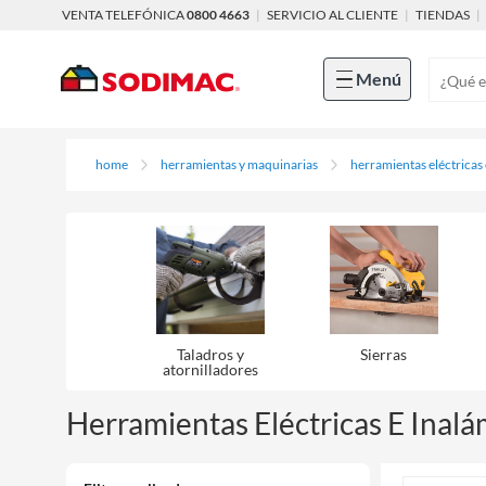
VENTA TELEFÓNICA
0800 4663
|
SERVICIO AL CLIENTE
|
TIENDAS
|
Menú
home
herramientas y maquinarias
herramientas eléctricas
Taladros y
Sierras
atornilladores
Herramientas Eléctricas E Inalá