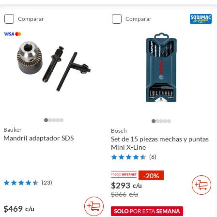
comparar
comparar
Bauker
Bosch
Mandril adaptador SDS
Set de 15 piezas mechas y puntas
Mini X-Line
(
6
)
-20%
(
23
)
$293
c/u
$366
c/u
$469
c/u