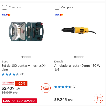
comparar
comparar
Bosch
Dewalt
Set de 100 puntas y mechas X-
Amoladora recta 40 mm 450 W
Line
1/4
(
31
)
-20%
(
7
)
$2.439
c/u
$3.049
c/u
$9.245
c/u