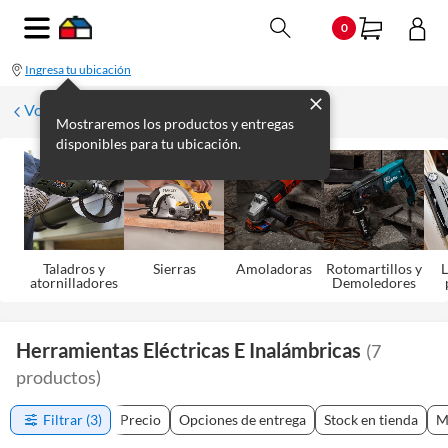
0
Ingresa tu ubicación
Volver
Mostraremos los productos y entregas
disponibles para tu ubicación.
Taladros y
Sierras
Amoladoras
Rotomartillos y
L
atornilladores
Demoledores
Herramientas Eléctricas E Inalámbricas
(
7
productos
)
Filtrar
(3)
Precio
Opciones de entrega
Stock en tienda
M