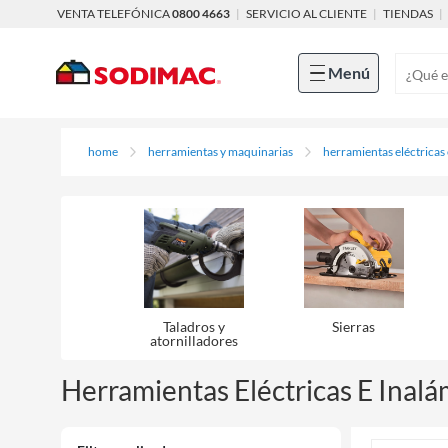
VENTA TELEFÓNICA
0800 4663
|
SERVICIO AL CLIENTE
|
TIENDAS
|
Menú
home
herramientas y maquinarias
herramientas eléctricas
Taladros y
Sierras
atornilladores
Herramientas Eléctricas E Inalá