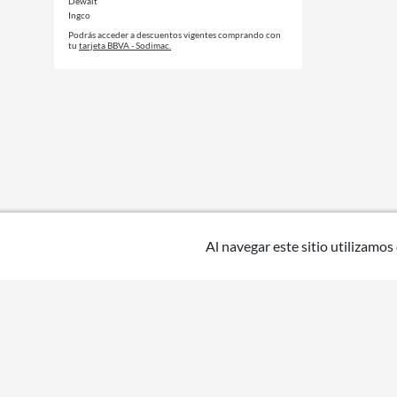
Dewalt
Ingco
Podrás acceder a descuentos vigentes comprando con
tu
tarjeta BBVA - Sodimac.
Al navegar este sitio utilizamos