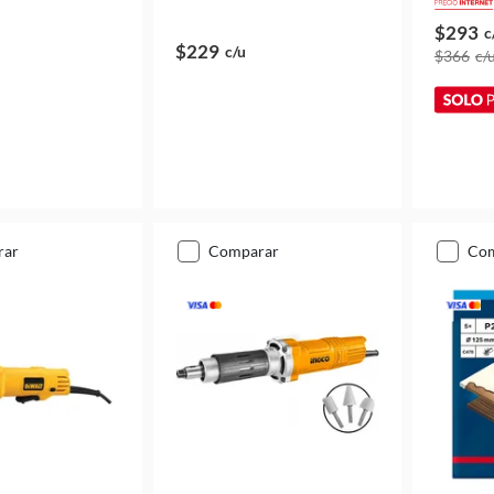
$293
c
$229
c/u
$366
c/
rar
comparar
co