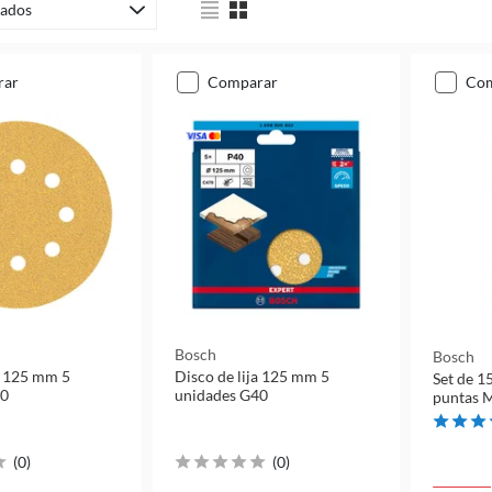
ados
rar
comparar
co
Bosch
Bosch
ja 125 mm 5
Disco de lija 125 mm 5
Set de 1
60
unidades G40
puntas M
(
0
)
(
0
)