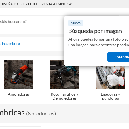
DISEÑA TU PROYECTO
|
VENTA A EMPRESAS
Nuevo
Búsqueda por imagen
Ahora puedes tomar una foto o su
Mostraremo
 e inalámbricas
una imagen para encontrar produc
disponibles
Entendi
Amoladoras
Rotomartillos y
Lijadoras y
Demoledores
pulidoras
mbricas
(
8
productos
)