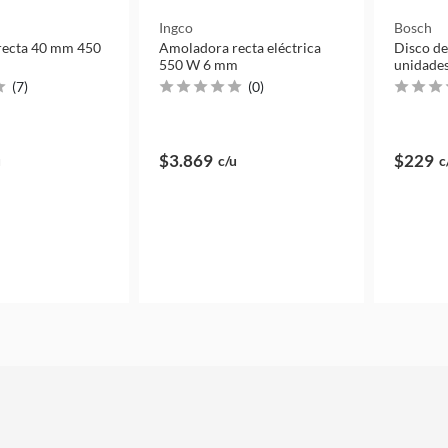
Ingco
Bosch
recta 40 mm 450
Amoladora recta eléctrica
Disco de
550 W 6 mm
unidade
(
7
)
(
0
)
$3.869
$229
u
c/u
c