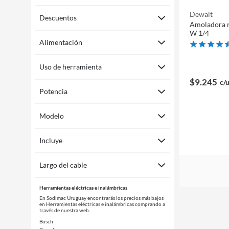
Dewalt
Descuentos
Amoladora 
W 1/4
Alimentación
Uso de herramienta
$9.245
c/
Potencia
Modelo
Incluye
Largo del cable
Herramientas eléctricas e inalámbricas
En Sodimac Uruguay encontrarás los precios más bajos
en Herramientas eléctricas e inalámbricas comprando a
través de nuestra web.
Bosch