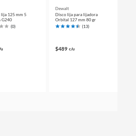
Dewalt
 lija 125 mm 5
Disco lija para lijadora
s G240
Orbital 127 mm 80 gr
(
0
)
(
13
)
$489
/u
c/u