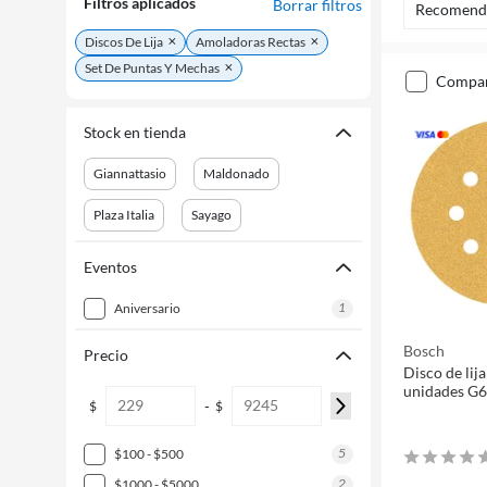
Filtros aplicados
Borrar filtros
Recomend
Discos De Lija
Amoladoras Rectas
Set De Puntas Y Mechas
compa
Stock en tienda
Giannattasio
Maldonado
Plaza Italia
Sayago
Eventos
1
aniversario
Bosch
Precio
Disco de li
unidades G
-
$
$
5
$100 - $500
2
$1000 - $5000