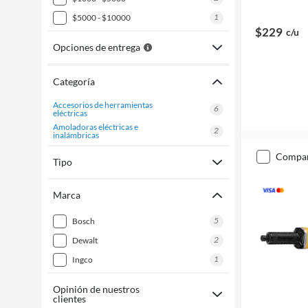
1
$5000 - $10000
$229
c/u
Opciones de entrega
Categoría
accesorios de herramientas
6
eléctricas
amoladoras eléctricas e
2
inalámbricas
compa
Tipo
Marca
5
bosch
2
dewalt
1
ingco
Opinión de nuestros
clientes