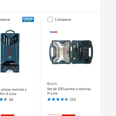
mparar
comparar
Bosch
Set de 100 puntas y mechas
5 piezas mechas y
X-Line
ini X-Line
(
6
)
(
31
)