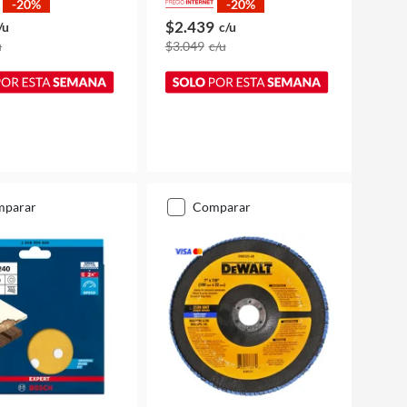
-20%
-20%
$2.439
/u
c/u
u
$3.049
c/u
mparar
comparar