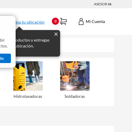
ASESOR
IA
Mi Cuenta
0
Ingresa tu ubicación
bir
s los productos y entregas
tos.
 para tu ubicación.
do
Hidrolavadoras
Soldadoras