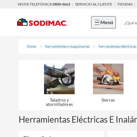
VENTA TELEFÓNICA
0800 4663
|
SERVICIO AL CLIENTE
|
TIENDAS
|
Menú
home
herramientas y maquinarias
herramientas eléctricas
Taladros y
Sierras
atornilladores
Herramientas Eléctricas E Inalá