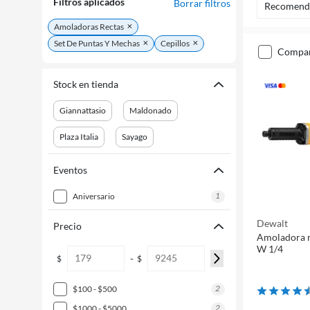
Filtros aplicados
Borrar filtros
Recomend
Amoladoras Rectas
Set De Puntas Y Mechas
Cepillos
compa
Stock en tienda
Giannattasio
Maldonado
Plaza Italia
Sayago
Eventos
1
aniversario
Dewalt
Precio
Amoladora 
W 1/4
-
$
$
2
$100 - $500
2
$1000 - $5000