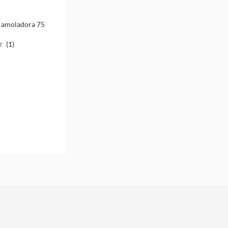
a amoladora 75
(
1
)