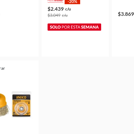
-20%
$2.439
c/u
$3.869
u
$3.049
c/u
rar