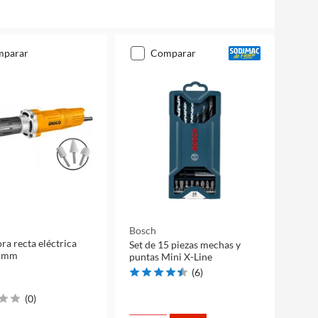
mparar
comparar
Bosch
a recta eléctrica
Set de 15 piezas mechas y
6 mm
puntas Mini X-Line
(
6
)
(
0
)