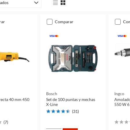
ados
rar
comparar
co
Bosch
Ingco
recta 40 mm 450
Set de 100 puntas y mechas
Amolador
X-Line
550 W 
(
31
)
(
7
)