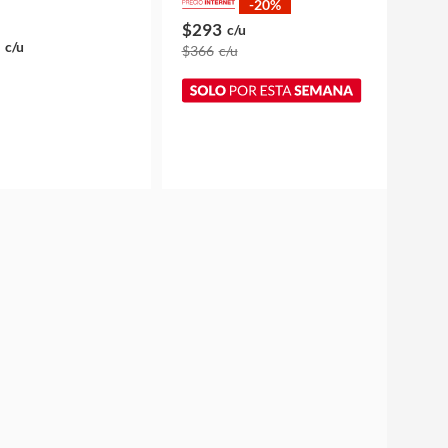
-20%
$293
c/u
c/u
$366
c/u