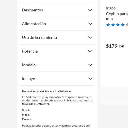
Ingco
Descuentos
Cepillo par
mm
Alimentación
Uso de herramienta
$179
c/u
Potencia
Modelo
Incluye
Herramientas eléctricas e inalámbricas
En Sodimac Uruguay encontrarás los precios más bajos
en Herramientas eléctricas e inalámbricas comprando a
través de nuestra web.
Bosch
Ingco
Dewalt
Podrás acceder a descuentos vigentes comprando con