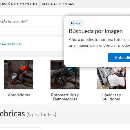
DISEÑA TU PROYECTO
|
VENTA A EMPRESAS
Nuevo
Búsqueda por imagen
Ahora puedes tomar una foto o su
Mostraremo
 e inalámbricas
una imagen para encontrar produc
disponibles
Entendi
Amoladoras
Rotomartillos y
Lijadoras y
Demoledores
pulidoras
mbricas
(
5
productos
)