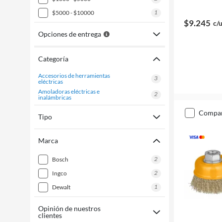
1
$5000 - $10000
$9.245
c/
Opciones de entrega
Categoría
accesorios de herramientas
3
eléctricas
amoladoras eléctricas e
2
inalámbricas
compa
Tipo
Marca
2
bosch
2
ingco
1
dewalt
Opinión de nuestros
clientes