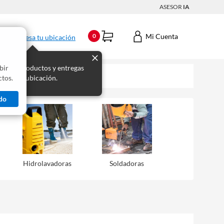
ASESOR
IA
Mi Cuenta
0
Ingresa tu ubicación
bir
s los productos y entregas
tos.
 para tu ubicación.
do
Hidrolavadoras
Soldadoras