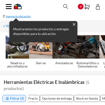
0
Ingresa tu ubicación
Volver
Mostraremos los productos y entregas
disponibles para tu ubicación.
Taladros y
Sierras
Amoladoras
Rotomartillos y
L
atornilladores
Demoledores
Herramientas Eléctricas E Inalámbricas
(
5
productos
)
Filtrar
(3)
Precio
Opciones de entrega
Stock en tienda
M