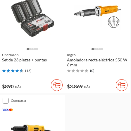
Ubermann
Ingco
Set de 23 piezas + puntas
Amoladora recta eléctrica 550 W
6 mm
(
13
)
(
0
)
$890
$3.869
c/u
c/u
comparar