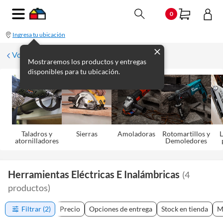
0
Ingresa tu ubicación
Volver
Mostraremos los productos y entregas
disponibles para tu ubicación.
Taladros y
Sierras
Amoladoras
Rotomartillos y
L
atornilladores
Demoledores
Herramientas Eléctricas E Inalámbricas
(
4
productos
)
Filtrar
(2)
Precio
Opciones de entrega
Stock en tienda
M