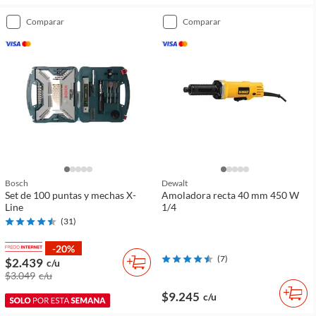
comparar
comparar
Bosch
Dewalt
Set de 100 puntas y mechas X-
Amoladora recta 40 mm 450 W
Line
1/4
(
31
)
-20%
(
7
)
$2.439
c/u
$3.049
c/u
$9.245
c/u