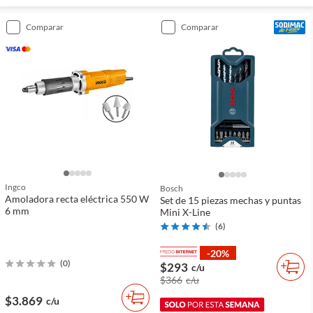
comparar
comparar
Ingco
Bosch
Amoladora recta eléctrica 550 W
Set de 15 piezas mechas y puntas
6 mm
Mini X-Line
(
6
)
-20%
(
0
)
$293
c/u
$366
c/u
$3.869
c/u