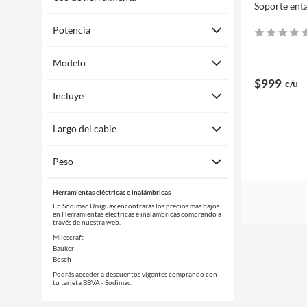
Soporte ent
Potencia
Modelo
$999
c/u
Incluye
Largo del cable
Peso
Herramientas eléctricas e inalámbricas
En Sodimac Uruguay encontrarás los precios más bajos
en Herramientas eléctricas e inalámbricas comprando a
través de nuestra web.
Milescraft
Bauker
Bosch
Podrás acceder a descuentos vigentes comprando con
tu
tarjeta BBVA - Sodimac.