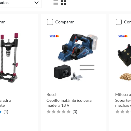
ados
rar
comparar
co
Bosch
Milescra
aladro
Cepillo inalámbrico para
Soporte 
ate
madera 18 V
mechas y
(
1
)
(
0
)