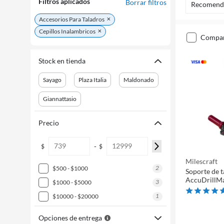
Filtros aplicados
Borrar filtros
Recomend
Accesorios Para Taladros
Cepillos Inalambricos
compa
Stock en tienda
Sayago
Plaza Italia
Maldonado
Giannattasio
Precio
-
$
$
Milescraft
2
$500 - $1000
Soporte de t
AccuDrillM
3
$1000 - $5000
1
$10000 - $20000
Opciones de entrega