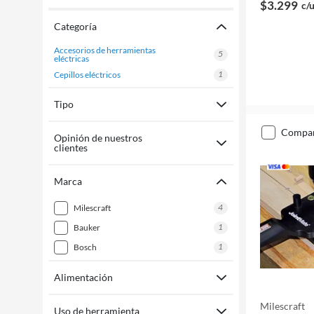
$3.299
c/
Categoría
accesorios de herramientas
5
eléctricas
1
cepillos eléctricos
Tipo
compa
Opinión de nuestros
clientes
Marca
4
milescraft
1
bauker
1
bosch
Alimentación
Milescraft
Uso de herramienta