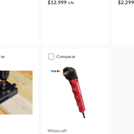
$12.999
$2.299
u
c/u
rar
comparar
Milescraft