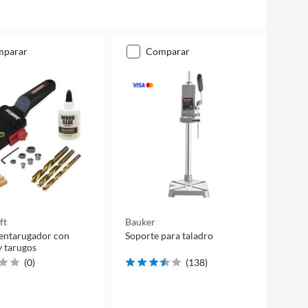
mparar
comparar
ft
Bauker
entarugador con
Soporte para taladro
 tarugos
(
0
)
(
138
)