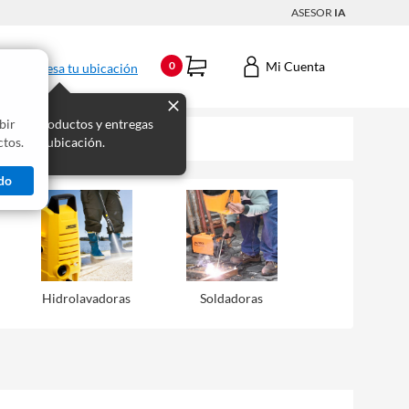
ASESOR
IA
Mi Cuenta
0
Ingresa tu ubicación
bir
s los productos y entregas
tos.
 para tu ubicación.
do
Hidrolavadoras
Soldadoras