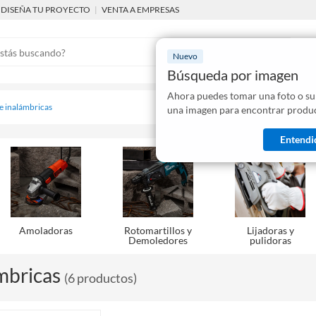
DISEÑA TU PROYECTO
|
VENTA A EMPRESAS
Nuevo
Búsqueda por imagen
Ahora puedes tomar una foto o su
Mostraremo
 e inalámbricas
una imagen para encontrar produc
disponibles
Entendi
Amoladoras
Rotomartillos y
Lijadoras y
Demoledores
pulidoras
mbricas
(
6
productos
)