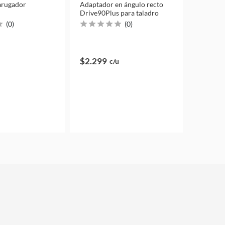
arugador
Adaptador en ángulo recto
Drive90Plus para taladro
(
0
)
(
0
)
$2.299
c/u