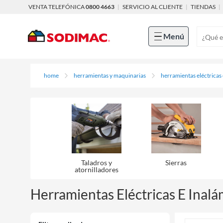
VENTA TELEFÓNICA
0800 4663
|
SERVICIO AL CLIENTE
|
TIENDAS
|
Menú
home
herramientas y maquinarias
herramientas eléctricas
Taladros y
Sierras
atornilladores
Herramientas Eléctricas E Inalá