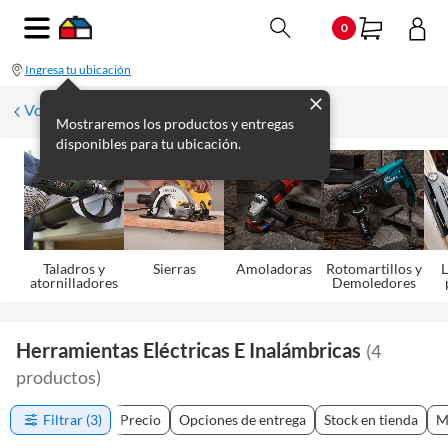
0
Ingresa tu ubicación
Volver
Mostraremos los productos y entregas
disponibles para tu ubicación.
Taladros y
Sierras
Amoladoras
Rotomartillos y
L
atornilladores
Demoledores
Herramientas Eléctricas E Inalámbricas
(
4
productos
)
Filtrar
(3)
Precio
Opciones de entrega
Stock en tienda
M