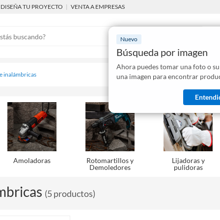
DISEÑA TU PROYECTO
|
VENTA A EMPRESAS
Nuevo
Búsqueda por imagen
Ahora puedes tomar una foto o su
Mostraremo
 e inalámbricas
una imagen para encontrar produc
disponibles
Entendi
Amoladoras
Rotomartillos y
Lijadoras y
Demoledores
pulidoras
mbricas
(
5
productos
)