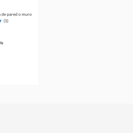
 de pared o muro
(
1
)
/u