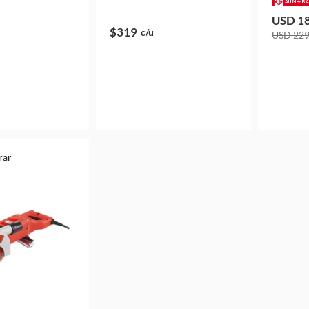
USD 1
$319
c/u
USD 22
rar