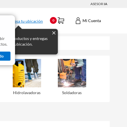
ASESOR
IA
Mi Cuenta
0
Ingresa tu ubicación
bir
s los productos y entregas
tos.
 para tu ubicación.
do
Hidrolavadoras
Soldadoras