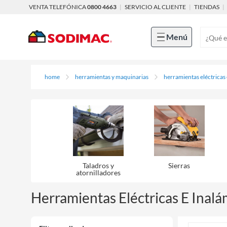
VENTA TELEFÓNICA
0800 4663
|
SERVICIO AL CLIENTE
|
TIENDAS
|
Menú
home
herramientas y maquinarias
herramientas eléctricas
Taladros y
Sierras
atornilladores
Herramientas Eléctricas E Inalá