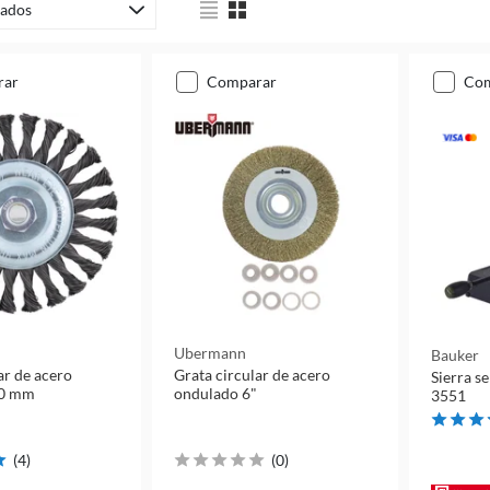
ados
rar
comparar
co
Ubermann
Bauker
ar de acero
Grata circular de acero
Sierra s
50 mm
ondulado 6"
3551
(
4
)
(
0
)