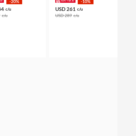
-20%
-10%
84
USD 261
c/u
c/u
9
c/u
USD 289
c/u