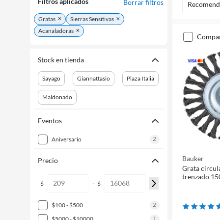
Filtros aplicados
Borrar filtros
Recomend
Gratas
Sierras Sensitivas
Acanaladoras
compa
Stock en tienda
Sayago
Giannattasio
Plaza Italia
Maldonado
Eventos
2
aniversario
Bauker
Precio
Grata circul
trenzado 1
-
$
$
2
$100 - $500
1
$5000 - $10000