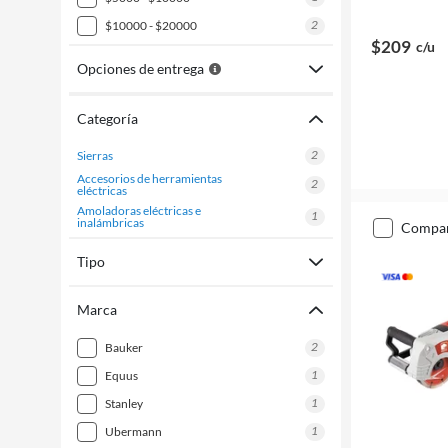
2
$10000 - $20000
$209
c/u
Opciones de entrega
Categoría
2
sierras
accesorios de herramientas
2
eléctricas
amoladoras eléctricas e
1
inalámbricas
compa
Tipo
Marca
2
bauker
1
equus
1
stanley
1
ubermann