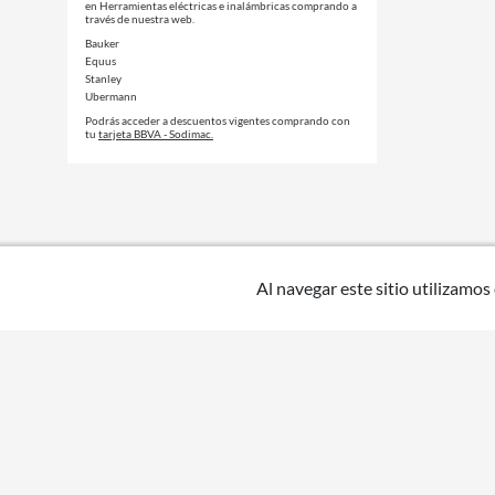
en Herramientas eléctricas e inalámbricas comprando a
través de nuestra web.
Bauker
Equus
Stanley
Ubermann
Podrás acceder a descuentos vigentes comprando con
tu
tarjeta BBVA - Sodimac.
Al navegar este sitio utilizamos