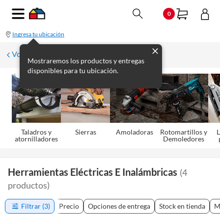
0
Ingresa tu ubicación
Volver
Mostraremos los productos y entregas
disponibles para tu ubicación.
Taladros y
Sierras
Amoladoras
Rotomartillos y
L
atornilladores
Demoledores
Herramientas Eléctricas E Inalámbricas
(
4
productos
)
Filtrar
(3)
Precio
Opciones de entrega
Stock en tienda
M