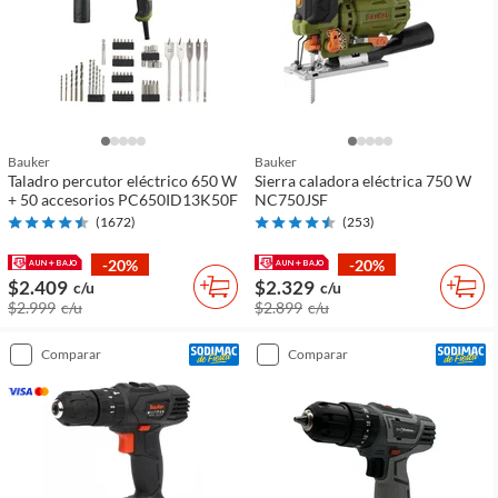
Bauker
Bauker
Taladro percutor eléctrico 650 W
Sierra caladora eléctrica 750 W
+ 50 accesorios PC650ID13K50F
NC750JSF
(
1672
)
(
253
)
-20%
-20%
$2.409
$2.329
c/u
c/u
$2.999
c/u
$2.899
c/u
comparar
comparar