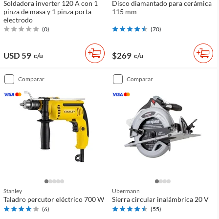
Soldadora inverter 120 A con 1
Disco diamantado para cerámica
pinza de masa y 1 pinza porta
115 mm
electrodo
(
0
)
(
70
)
USD 59
$269
c/u
c/u
comparar
comparar
Stanley
Ubermann
Taladro percutor eléctrico 700 W
Sierra circular inalámbrica 20 V
(
6
)
(
55
)