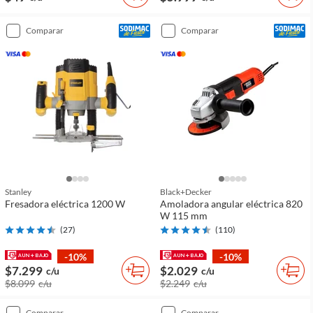
comparar
comparar
Stanley
Black+decker
Fresadora eléctrica 1200 W
Amoladora angular eléctrica 820
W 115 mm
(
27
)
(
110
)
-10%
-10%
$7.299
$2.029
c/u
c/u
$8.099
c/u
$2.249
c/u
comparar
comparar