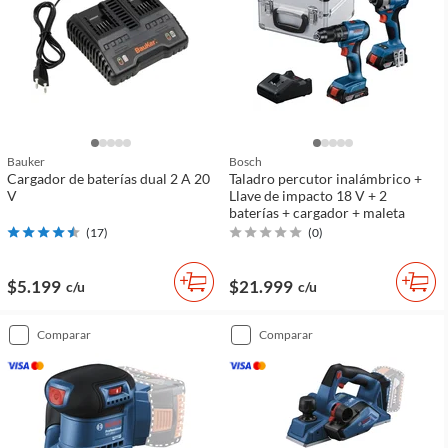
Bauker
Bosch
Cargador de baterías dual 2 A 20
Taladro percutor inalámbrico +
V
Llave de impacto 18 V + 2
baterías + cargador + maleta
(
17
)
(
0
)
$5.199
$21.999
c/u
c/u
comparar
comparar