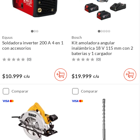
Equus
Bosch
Soldadora inverter 200 A 4 en 1
Kit amoladora angular
con accesorios
inalámbrica 18 V 115 mm con 2
baterías y 1 cargador
(
0
)
(
0
)
$10.999
$19.999
c/u
c/u
comparar
comparar