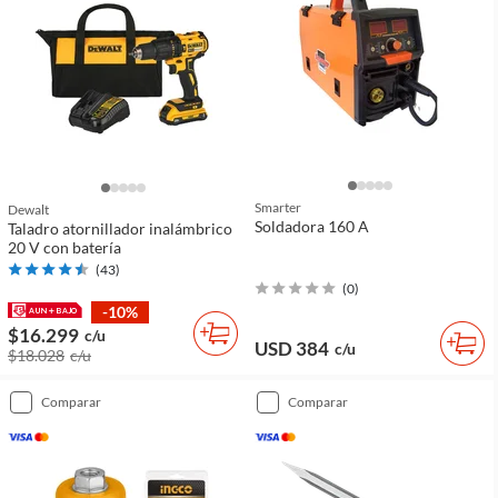
Smarter
Dewalt
Soldadora 160 A
Taladro atornillador inalámbrico
20 V con batería
(
43
)
(
0
)
-10%
$16.299
c/u
USD 384
c/u
$18.028
c/u
comparar
comparar