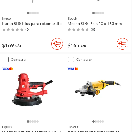
Ingco
Bosch
Punta SDS Plus para rotomartillo
Mecha SDS-Plus 10 x 160 mm
(
0
)
(
0
)
$169
$165
c/u
c/u
comparar
comparar
Equus
Dewalt
Lijadora orbital eléctrica 1220 W
Amoladora angular eléctrica