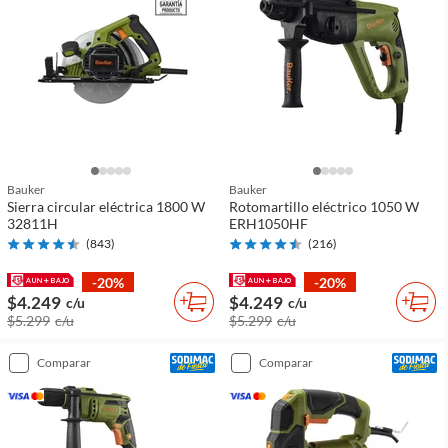
Bauker
Bauker
Sierra circular eléctrica 1800 W
Rotomartillo eléctrico 1050 W
32811H
ERH1050HF
(
843
)
(
216
)
-20%
-20%
$4.249
$4.249
c/u
c/u
$5.299
c/u
$5.299
c/u
comparar
comparar