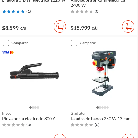
2400 W
(
1
)
(
0
)
$8.599
$15.999
c/u
c/u
comparar
comparar
Ingco
Gladiator
Pinza porta electrodo 800 A
Taladro de banco 250 W 13 mm
(
0
)
(
0
)