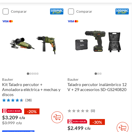
comparar
comparar
Bauker
Bauker
Kit Taladro percutor +
Taladro percutor inalámbrico 12
Amoladora eléctrica + mechas y
V + 29 accesorios SD-GS240820
discos
(
38
)
(
0
)
-20%
$3.209
c/u
-30%
$3.999
c/u
$2.499
c/u