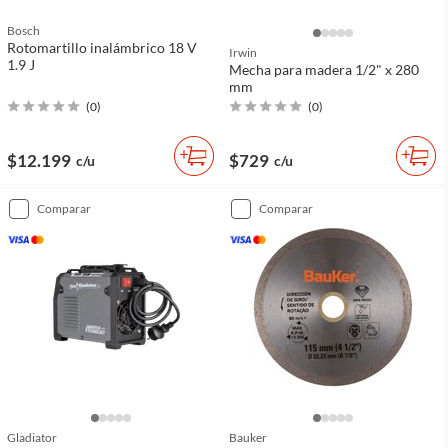
Bosch
Rotomartillo inalámbrico 18 V
Irwin
1.9 J
Mecha para madera 1/2" x 280
mm
(
0
)
(
0
)
$12.199
$729
c/u
c/u
comparar
comparar
Gladiator
Bauker