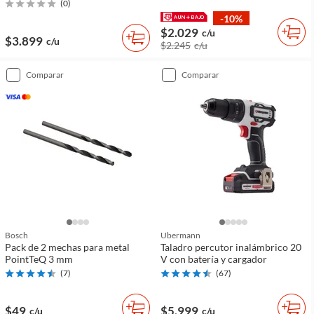
(
0
)
-10%
$2.029
c/u
$3.899
c/u
$2.245
c/u
comparar
comparar
Bosch
Ubermann
Pack de 2 mechas para metal
Taladro percutor inalámbrico 20
PointTeQ 3 mm
V con batería y cargador
(
7
)
(
67
)
$49
$5.999
c/u
c/u