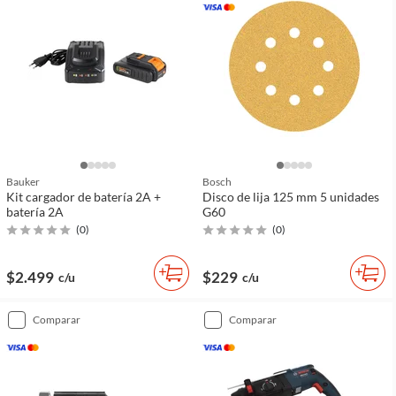
Bauker
Bosch
Kit cargador de batería 2A +
Disco de lija 125 mm 5 unidades
batería 2A
G60
(
0
)
(
0
)
$2.499
$229
c/u
c/u
comparar
comparar