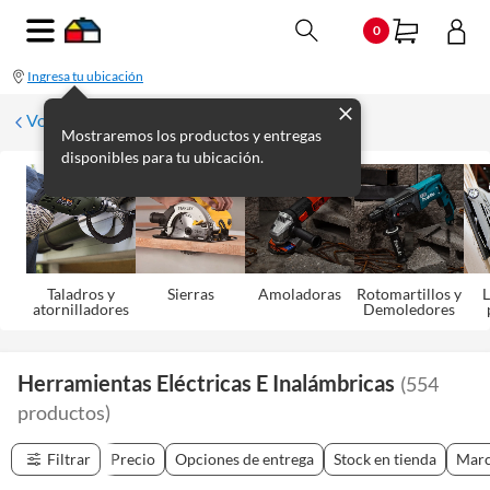
0
Ingresa tu ubicación
Volver
Mostraremos los productos y entregas
disponibles para tu ubicación.
Taladros y
Sierras
Amoladoras
Rotomartillos y
L
atornilladores
Demoledores
Herramientas Eléctricas E Inalámbricas
(
554
productos
)
Filtrar
Precio
Opciones de entrega
Stock en tienda
Mar