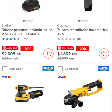
Bauker
Gladiator
Taladro percutor inalámbrico 12
Taladro atornillador inalámbrico
V SD GS1991F + Batería
12 V
(
3273
)
(
0
)
-20%
-20%
$2.009
$1.609
c/u
c/u
$2.499
c/u
$1.999
c/u
comparar
comparar