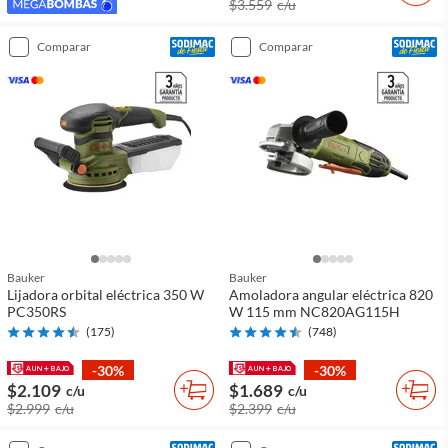
$3.559
c/u
comparar
comparar
Bauker
Bauker
Lijadora orbital eléctrica 350 W
Amoladora angular eléctrica 820
PC350RS
W 115 mm NC820AG115H
(
175
)
(
748
)
-30%
-30%
$2.109
$1.689
c/u
c/u
$2.999
c/u
$2.399
c/u