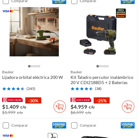
comparar
comparar
Bauker
Bauker
Lijadora orbital eléctrica 200 W
Kit Taladro percutor inalámbrico
20 V CDI218BD5 + 2 Baterías
(
245
)
(
38
)
-30%
-25%
$1.409
$4.959
c/u
c/u
$1.999
c/u
$6.599
c/u
comparar
comparar