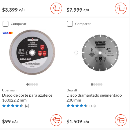
$3.399
$7.999
c/u
c/u
comparar
comparar
Ubermann
Dewalt
Disco de corte para azulejos
Disco diamantado segmentado
180x22.2 mm
230 mm
(
6
)
(
13
)
$99
$1.509
c/u
c/u