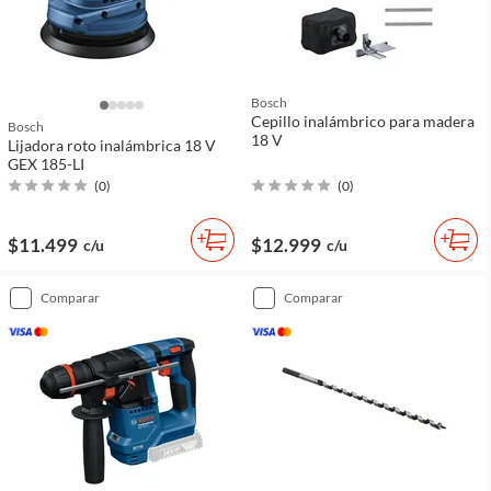
Bosch
Cepillo inalámbrico para madera
Bosch
18 V
Lijadora roto inalámbrica 18 V
GEX 185-LI
(
0
)
(
0
)
$11.499
$12.999
c/u
c/u
comparar
comparar