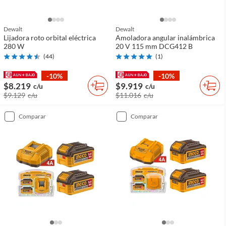
Dewalt
Dewalt
Lijadora roto orbital eléctrica
Amoladora angular inalámbrica
280 W
20 V 115 mm DCG412 B
(
44
)
(
1
)
-10%
-10%
$8.219
$9.919
c/u
c/u
$9.129
c/u
$11.016
c/u
comparar
comparar