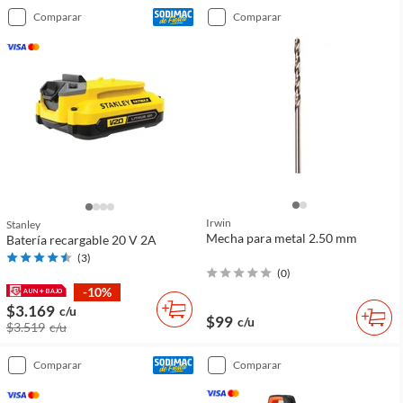
comparar
comparar
Irwin
Stanley
Mecha para metal 2.50 mm
Batería recargable 20 V 2A
(
3
)
(
0
)
-10%
$3.169
c/u
$99
c/u
$3.519
c/u
comparar
comparar