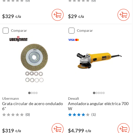
(
0
)
(
0
)
$329
$29
c/u
c/u
comparar
comparar
Ubermann
Dewalt
Grata circular de acero ondulado
Amoladora angular eléctrica 700
6"
W
(
0
)
(
1
)
$319
$4.799
c/u
c/u