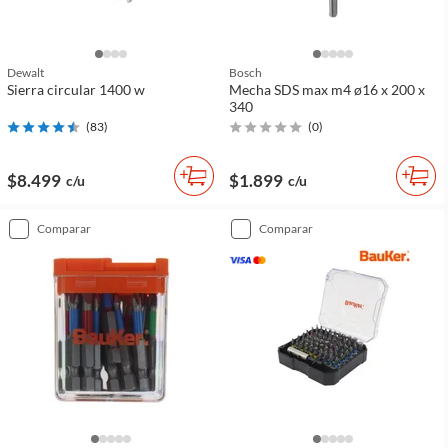
Dewalt
Bosch
Sierra circular 1400 w
Mecha SDS max m4 ø16 x 200 x
340
(
83
)
(
0
)
$8.499
$1.899
c/u
c/u
comparar
comparar