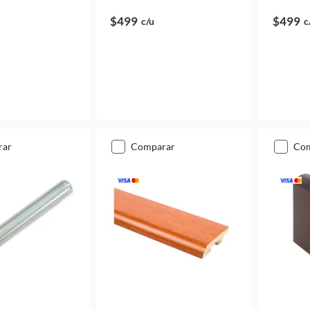
$499
$499
c/u
c
rar
comparar
co