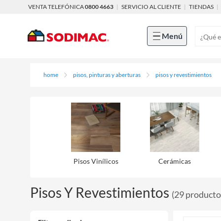
VENTA TELEFÓNICA
0800 4663
|
SERVICIO AL CLIENTE
|
TIENDAS
|
Menú
home
pisos, pinturas y aberturas
pisos y revestimientos
Pisos Viní­licos
Cerámicas
Pisos Y Revestimientos
(
29
producto