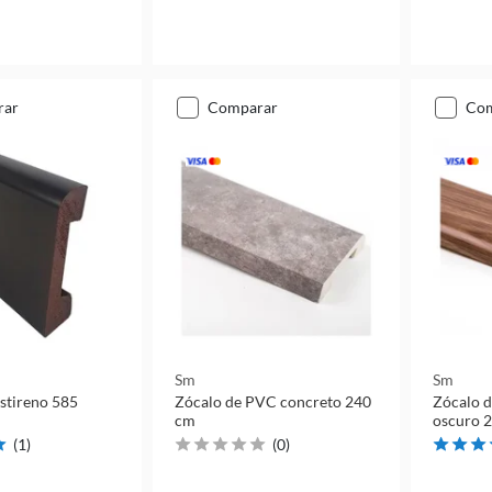
rar
comparar
co
Sm
Sm
estireno 585
Zócalo de PVC concreto 240
Zócalo 
cm
oscuro 
(
1
)
(
0
)