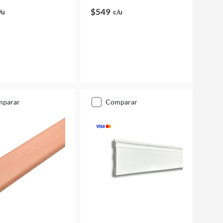
$549
/u
c/u
mparar
comparar