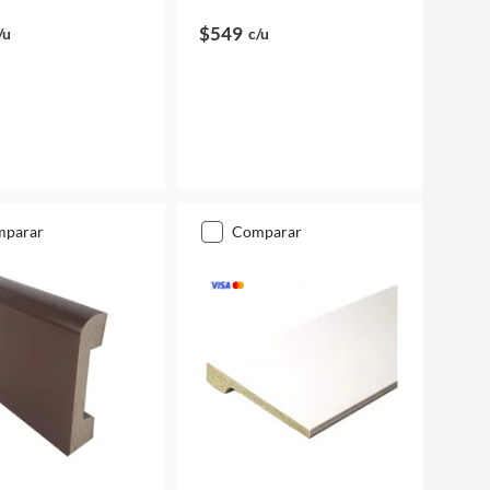
$549
/u
c/u
mparar
comparar