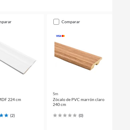
mparar
comparar
Sm
MDF 224 cm
Zócalo de PVC marrón claro
240 cm
(
2
)
(
0
)