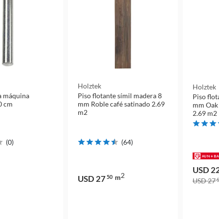
Holztek
Holztek
a máquina
Piso flotante símil madera 8
Piso flo
0 cm
mm Roble café satinado 2.69
mm Oak o
m2
2.69 m2
(
0
)
(
64
)
USD 2
2
m
USD 27
50
USD 27
5