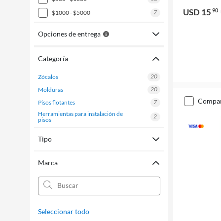
USD 15
90
7
$1000 - $5000
Opciones de entrega
Categoría
20
zócalos
20
molduras
compa
7
pisos flotantes
herramientas para instalación de
2
pisos
Tipo
Marca
Seleccionar todo