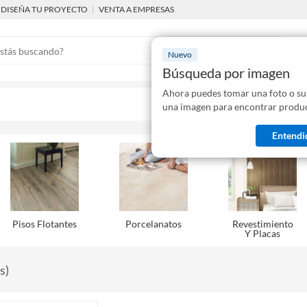
DISEÑA TU PROYECTO
|
VENTA A EMPRESAS
Nuevo
Búsqueda por imagen
Ahora puedes tomar una foto o su
Mostraremo
una imagen para encontrar produc
disponibles
Entendi
Pisos Flotantes
Porcelanatos
Revestimiento
Y Placas
s
)