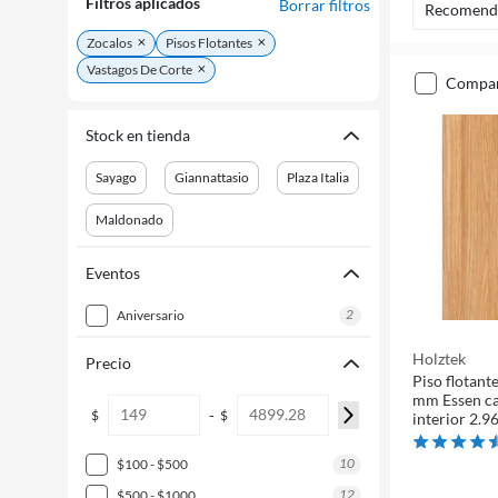
Filtros aplicados
Borrar filtros
Recomend
Zocalos
Pisos Flotantes
Vastagos De Corte
compa
Stock en tienda
Sayago
Giannattasio
Plaza Italia
Maldonado
Eventos
2
aniversario
Holztek
Precio
Piso flotant
mm Essen ca
-
$
$
interior 2.9
10
$100 - $500
12
$500 - $1000