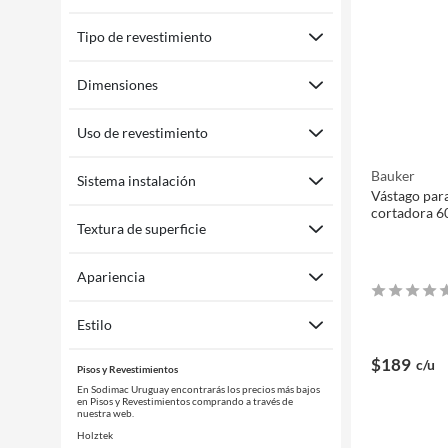
Tipo de revestimiento
Dimensiones
Uso de revestimiento
Bauker
Sistema instalación
Vástago par
cortadora 6
Textura de superficie
Apariencia
Estilo
$189
c/u
Pisos y Revestimientos
En Sodimac Uruguay encontrarás los precios más bajos
en Pisos y Revestimientos comprando a través de
nuestra web.
Holztek