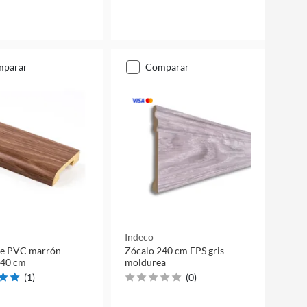
mparar
comparar
Indeco
de PVC marrón
Zócalo 240 cm EPS gris
240 cm
moldurea
(
1
)
(
0
)