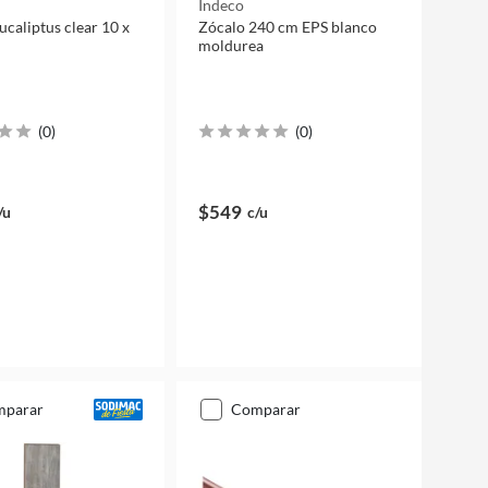
Indeco
ucaliptus clear 10 x
Zócalo 240 cm EPS blanco
moldurea
(
0
)
(
0
)
$549
/u
c/u
mparar
comparar