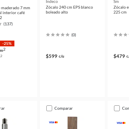
Indeco
Sm
Zócalo 240 cm EPS blanco
Zócalo e
te maderado 7 mm
boleado alto
225 cm
 interior café
m2
(
137
)
(
0
)
-25%
2
m
$599
$479
c/u
c
2
m
rar
comparar
co