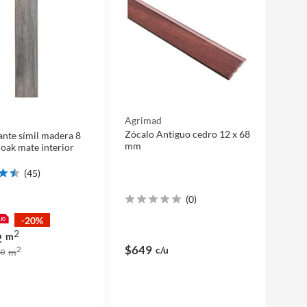
Agrimad
Zócalo Antiguo cedro 12 x 68
tante símil madera 8
mm
ak mate interior
(
45
)
(
0
)
-20%
2
m
2
$649
c/u
2
m
0