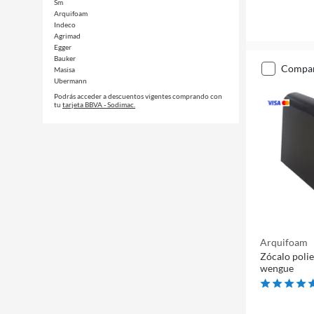
Sm
Arquifoam
Indeco
Agrimad
Egger
Bauker
compa
Masisa
Ubermann
Podrás acceder a descuentos vigentes comprando con
tu
tarjeta BBVA - Sodimac.
Arquifoam
Zócalo poli
wengue