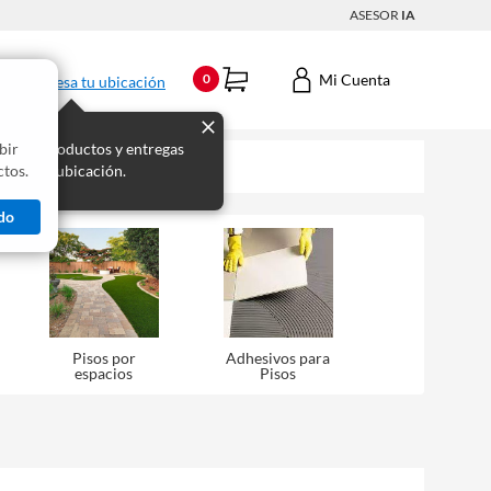
ASESOR
IA
Mi Cuenta
0
Ingresa tu ubicación
bir
s los productos y entregas
tos.
 para tu ubicación.
do
Pisos por
Adhesivos para
espacios
Pisos