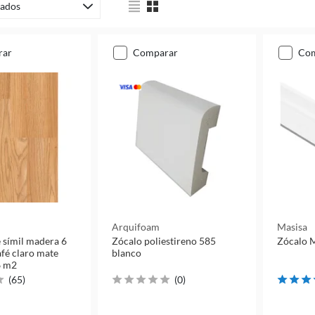
ados
rar
comparar
co
Arquifoam
Masisa
e símil madera 6
Zócalo poliestireno 585
Zócalo 
fé claro mate
blanco
6 m2
(
65
)
(
0
)