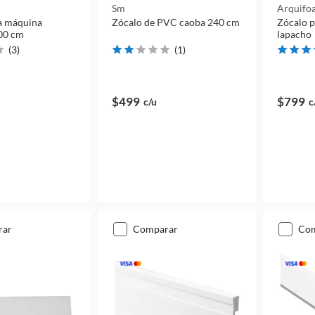
Sm
Arquifo
a máquina
Zócalo de PVC caoba 240 cm
Zócalo p
00 cm
lapacho
(
3
)
(
1
)
$499
$799
c/u
c
rar
comparar
co