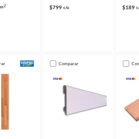
2
m
$799
$189
c/u
c
rar
comparar
co