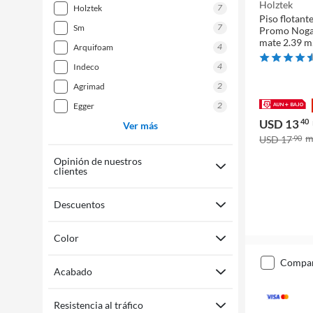
Holztek
7
holztek
Piso flotan
7
sm
Promo Nogal
mate 2.39 
4
arquifoam
4
indeco
2
agrimad
2
egger
USD 13
40
Ver más
USD 17
90
Opinión de nuestros
clientes
Descuentos
Color
compa
Acabado
Resistencia al tráfico